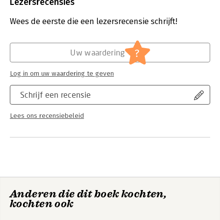
Bindwijze:
ingenaaid
Lezersrecensies
voor de beleidsmakers is met andere woorden groot. In dit
Aantal pagina's:
232
boek staan vele analyses, case studies en interessante
Uitgever:
Butterworth Heinemann
Wees de eerste die een lezersrecensie schrijft!
voorbeelden van plaatsen die een imagoverandering hebben
Druk:
1
ingezet.
Hoofdrubriek:
Marketing
?
Uw waardering
Log in om uw waardering te geven
Schrijf een recensie
Lees ons recensiebeleid
Anderen die dit boek kochten,
kochten ook