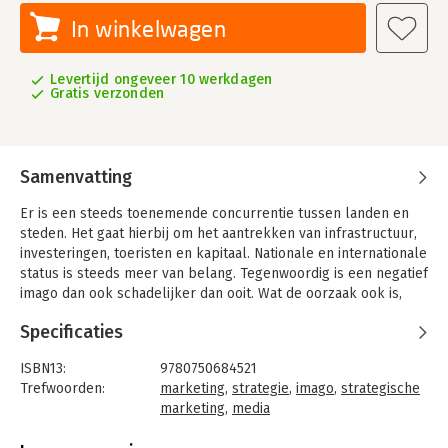
In winkelwagen
Levertijd ongeveer 10 werkdagen
Gratis verzonden
Samenvatting
Er is een steeds toenemende concurrentie tussen landen en
steden. Het gaat hierbij om het aantrekken van infrastructuur,
investeringen, toeristen en kapitaal. Nationale en internationale
status is steeds meer van belang. Tegenwoordig is een negatief
imago dan ook schadelijker dan ooit. Wat de oorzaak ook is,
plaatsen die als saai, gevaarlijk of beangstigend te boek staan
Specificaties
hebben een significante achterstand op de concurrentie.
Veel beleidsmakers en marketeers staan hulpeloos toe te
ISBN13:
9780750684521
kijken. Ze raken gefrustreerd door de wetenschap dat het
Trefwoorden:
marketing
,
strategie
,
imago
,
strategische
slechte imago van hun stad of land niet is gebaseerd op goed
marketing
,
media
gefundeerde feiten. Om het nog erger te maken zijn
Taal:
Engels
stereotypen ook nog eens moeilijk te veranderen. De uitdaging