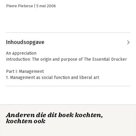
Pierre Pieterse
5 mei 2006
Inhoudsopgave
An appreciation
Introduction: The origin and purpose of The Essential Drucker
Part I: Management
1. Management as social function and liberal art
2. The dimensions of management
3. The purpose and objectives of a business
4. What the non-profits are teaching business
5. Social impacts and social problems
6. Management's new paradigm
Anderen die dit boek kochten,
7. Information executives need today
kochten ook
8. Management by objectives and self control
9. Picking people - the basic rules
10. The entrepreneurial business