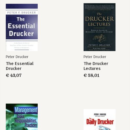
11. The new venture
12. Entrepreneurial strategies
Part Two - the Individual
13. Effectiveness must be learned
14. Focus on contribution
15. Know your strengths and values
16. Know your time; effective decisions
17. Functioning communication
18. Leadership as a work
Peter Drucker
Peter Drucker
19. Principles of innovation
The Essential
The Drucker
20. The second half of your life
Drucker
Lectures
21. The educated person
€ 43,07
€ 58,01
Part Three - Society
22. A century of social transformation
23. The coming of entrepreneurial society
24. Citizenship through the social sector
25. From analysis to perception
Afterword: The Challenge Ahead
Index