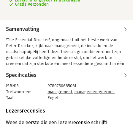
Levertijd ongeveer 11 werkdagen
Gratis verzonden
Samenvatting
'The Essential Drucker', opgemaakt uit het beste werk van
Peter Drucker, kijkt naar management, de individu en de
maatschappij. Hij heeft deze thema's gecombineerd met zijn
gebruikelijke volledige en heldere stijl, om het werk te
creëren dat zijn sterkste en meest essentiële geschrift in één
keer inkapselt.
Specificaties
Onder deze drie koppen omvat Drucker aspecten zoals wat
bedrijven kunnen leren van non-profit organisaties en de
ISBN13:
9780750685061
informatie die managers tegenwoordig nodig hebben. In de
Trefwoorden:
management
,
managementgoeroes
sectie 'The individual' geeft Drucker advies over het bewust
Taal:
Engels
zijn van uw eigen sterke punten en waarde, uw tijd en,
Bindwijze:
paperback
intrigerend genoeg, de tweede helft van uw leven. In het derde
Aantal pagina's:
292
Lezersrecensies
deel over de maatschappij wordt de komst van de
Uitgever:
Taylor & Francis
ondernemersmaatschappij en het burgerschap door de sociale
Druk:
1
Wees de eerste die een lezersrecensie schrijft!
sector beschreven.
Hoofdrubriek:
Algemeen management