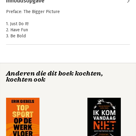
Inhoudsopgave
Preface: The Bigger Picture
1. Just Do It!
2. Have Fun
3. Be Bold
4. Challenge Yourself
5. Stand On Your Own Feet
6. Live The Moment
7. Value Family and Friends
8. Have Respect
Anderen die dit boek kochten,
9. Gaia Capitalism
kochten ook
10. Sex Appeal
11. Be Innovative
12. Do Some Good
13. Pow! Shazam!
14. Think Young
Epilogue
Index