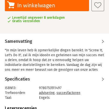
In winkelwagen
Levertijd ongeveer 8 werkdagen
Gratis verzonden
Samenvatting
"In mijn leven heb ik opmerkelijke dingen bereikt. In 'Screw It,
Let's Do It', zal ik mijn ideeën en geheimen van mijn succes met
u delen, omdat ik hoop dat ze u eenvoudig helpen uw
individuele doelstellingen te bereiken. Vandaag de dag zijn wij
ons meer en meer bewust van de gevolgen van onze acties
voor het milieu, en ik geloof sterk dat wij elk, als individuen en
Specificaties
organisaties, een verantwoordelijkheid hebben om geen kwaad
te doen. Ik zal uitleggen waarom wij moeten beoordelen hoe
ISBN13:
9780753511497
wij het milieu kunnen beschadigen, en waarom het aan grote
Trefwoorden:
advisering
,
succesfactoren
bedrijven zoals Virgin is om zaken op een meer holistische
Taal:
Engels
manier te benaderen.
Bindwijze:
paperback
In 'Screw It, Let's Do It' werp ik een blik op de toekomst. Er is
Aantal pagina's:
228
Lezersrecensies