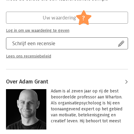
Hoofdrubriek:
Psychologie
,
Strategisch management
Clinton's campaign team, top CEOs and leading scientists, this is
the ultimate guide to keeping your thinking fresh, learning
?
when to question your ideas and update your own opinions, and
Uw waardering
how to inspire those around you to do the same.
Log in om uw waardering te geven
Schrijf een recensie
Lees ons recensiebeleid
Over Adam Grant
Adam is al zeven jaar op rij de best 
beoordeelde professor aan Wharton. 
Als organisatiepsycholoog is hij een 
toonaangevend expert op het gebied 
van motivatie, betekenisgeving en 
creatief leven. Hij behoort tot meest 
invloedrijke managementdenkers ter 
wereld en staat in Fortune's 40 onder 