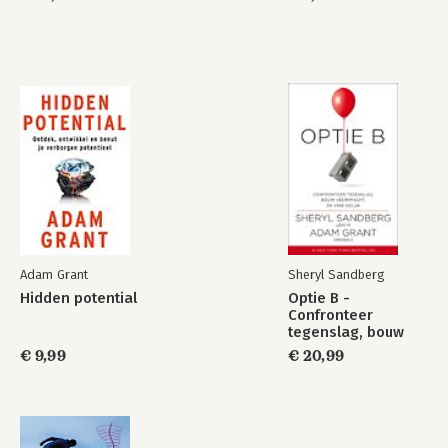
Weten wat je niet
Het kan ook anders
weet
Bekijk alle boeken
Adam Grant
Sheryl Sandberg
Hidden potential
Optie B -
Confronteer
tegenslag, bouw
veerkracht en vind
€ 9,99
€ 20,99
geluk