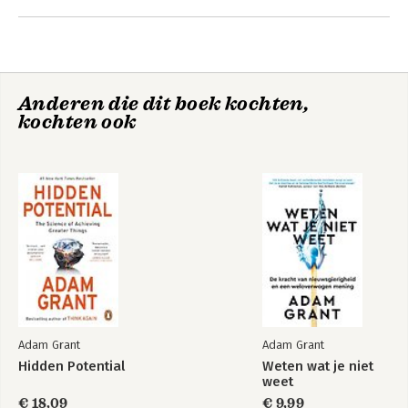
Andere boeken door Adam Grant
40. Adam is de #1 New York Times 
bestsellerauteur van vijf boeken, 
waaronder 'Think Again'. Zijn TED-
podcasts Re:Thinking en WorkLife zijn 
meer dan 65 miljoen keer gedownload, 
Anderen die dit boek kochten,
en zijn TED-talks hebben meer dan 30 
kochten ook
miljoen views.
Hidden potential
Hidden Potential
Adam Grant
Adam Grant
Hidden Potential
Weten wat je niet
weet
€ 18,09
€ 9,99