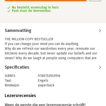
Nu besteld, woensdag in huis
Past door de brievenbus
Samenvatting
THE MILLION-COPY BESTSELLER
If you can change your mind you can do anything.
Why do we refresh our wardrobes every year, renovate our
kitchens every decade, but never update our beliefs and our
views? Why do we laugh at people using computers that are
ten years old, but yet still cling to opinions we formed ten
Specificaties
years ago?
There's a new skill for the modern world that matters more
ISBN13:
9780753553916
than raw intelligence - the ability to change your mind. To have
Taal:
Engels
the edge we all need to develop the flexibility to unlearn old
Bindwijze:
paperback
beliefs and adapt when the evidence and the world changes
Aantal pagina's:
320
before us.
Uitgever:
Ebury Publishing
Lezersrecensies
Told through fascinating stories, informed by cutting-edge
Verschijningsdatum:
7-11-2023
research and illustratedwith amazing insights from Adam
Wees de eerste die een lezersrecensie schrijft!
Grant's conversations with people such as Elon Musk, Hilary