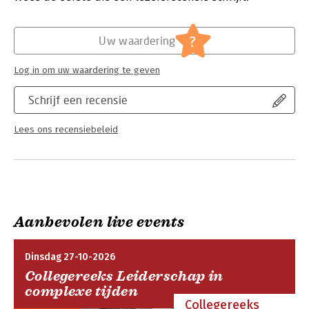
Verschijningsdatum:
13-3-2000
Hoofdrubriek:
Psychologie
?
Uw waardering
Log in om uw waardering te geven
Schrijf een recensie
Lees ons recensiebeleid
Aanbevolen live events
Dinsdag 27-10-2026
Collegereeks Leiderschap in
complexe tijden
Collegereeks