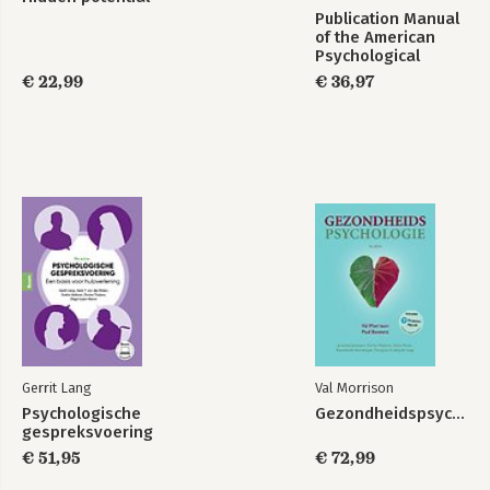
Publication Manual
of the American
Psychological
Association 2020
€ 22,99
€ 36,97
Gerrit Lang
Val Morrison
Psychologische
Gezondheidspsychologie
gespreksvoering
€ 51,95
€ 72,99