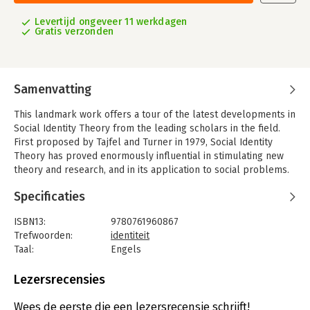
Levertijd ongeveer 11 werkdagen
Gratis verzonden
Samenvatting
This landmark work offers a tour of the latest developments in
Social Identity Theory from the leading scholars in the field.
First proposed by Tajfel and Turner in 1979, Social Identity
Theory has proved enormously influential in stimulating new
theory and research, and in its application to social problems.
The field is developing apace and important new lines of work
Specificaties
have opened up in the past few years.
The three sections of the book cover: theoretical contributions
ISBN13:
9780761960867
to the field; recent empirical assessments of key elements of
Trefwoorden:
identiteit
the theory; and applications of Social Identity Theory to bring
Taal:
Engels
about changes in problematic intergroup relationships.
Bindwijze:
paperback
Aantal pagina's:
240
Lezersrecensies
Uitgever:
SAGE Publications Ltd
Druk:
1
Wees de eerste die een lezersrecensie schrijft!