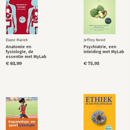
Elaine Marieb
Jeffrey Nevid
Anatomie en
Psychiatrie, een
fysiologie, de
inleiding met MyLab
essentie met MyLab
NL toegangscode
€ 83,99
€ 75,95