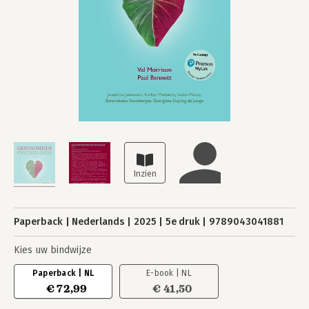
Paperback
Nederlands
2025
5e druk
9789043041881
Kies uw bindwijze
Paperback | NL
E-book | NL
€ 72,99
€ 41,50