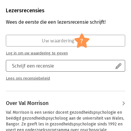
Aantal pagina's:
568
Doelgroep
Uitgever:
Pearson Education NL
Lezersrecensies
Gezondheidspsychologie is geschreven voor studenten
Druk:
5
toegepaste psychologie, verpleegkunde, fysiotherapie en
Verschijningsdatum:
6-1-2025
Wees de eerste die een lezersrecensie schrijft!
social work binnen het hoger onderwijs.
Hoofdrubriek:
Psychologie
?
Uw waardering
Log in om uw waardering te geven
Schrijf een recensie
Lees ons recensiebeleid
Over Val Morrison
Val Morrison is een senior docent gezondheidspsychologie en 
beëdigd gezondheidspsycholoog aan de universiteit van Wales, 
Bangor. Ze geeft les in gezondheidspsychologie sinds 1992 en 
voert een onderzoeksprogramma over psychosociale 