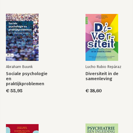
Gezondheidspsychologie
Introduction to
Bekijk alle boeken
Health Psychology
Abraham Buunk
Lucho Rubio Repáraz
Sociale psychologie
Diversiteit in de
en
samenleving
praktijkproblemen
Bekijk alle boeken
€ 55,95
€ 38,60