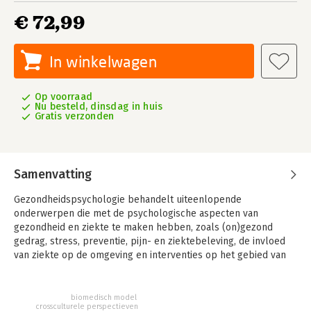
€ 72,99
In winkelwagen
Op voorraad
Nu besteld, dinsdag in huis
Gratis verzonden
Samenvatting
Gezondheidspsychologie behandelt uiteenlopende
onderwerpen die met de psychologische aspecten van
gezondheid en ziekte te maken hebben, zoals (on)gezond
gedrag, stress, preventie, pijn- en ziektebeleving, de invloed
van ziekte op de omgeving en interventies op het gebied van
de gezondheidszorg. De auteurs bieden een brede benadering
van gezondheid, ziekte en de zorgpraktijk, waarbij het
begrijpen van het gedrag rond gezondheid en ziekte centraal
biomedisch model
crossculturele perspectieven
staat.