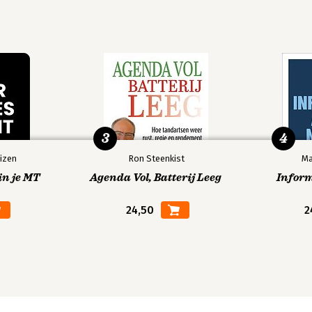
3
4
izen
Ron Steenkist
Ma
in je MT
Agenda Vol, Batterij Leeg
Infor
24,50
2