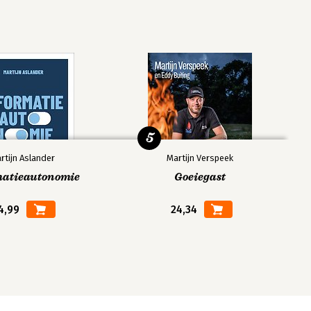
5
rtijn Aslander
Martijn Verspeek
matieautonomie
Goeiegast
4,99
24,34