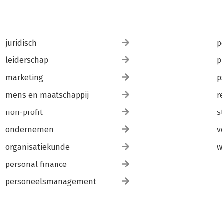
juridisch
p
leiderschap
p
marketing
p
mens en maatschappij
r
non-profit
s
ondernemen
v
organisatiekunde
w
personal finance
personeelsmanagement