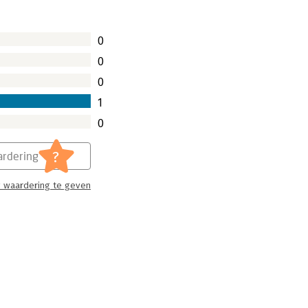
0
0
0
1
0
?
rdering
 waardering te geven