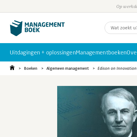
Op werkda
Uitdagingen + oplossingen
Managementboeken
Ove
Boeken
Algemeen management
Edison on Innovation: