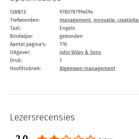
ISBN13:
9780787994594
Trefwoorden:
management
,
innovatie
,
creativite
Taal:
Engels
Bindwijze:
gebonden
Aantal pagina's:
176
Uitgever:
John Wiley & Sons
Druk:
1
Hoofdrubriek:
Algemeen management
Lezersrecensies
2.0