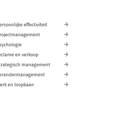
ersoonlijke effectiviteit
rojectmanagement
sychologie
eclame en verkoop
trategisch management
erandermanagement
erk en loopbaan