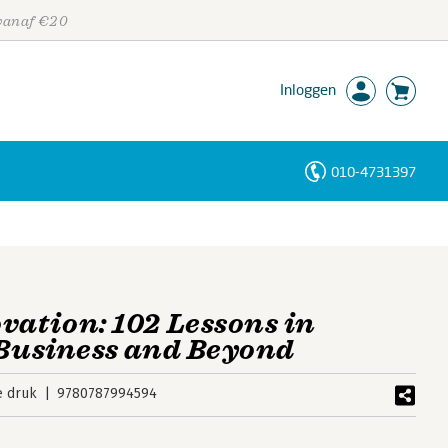
 vanaf €20
Inloggen
010-4731397
Personen
Trefwoorden
vation: 102 Lessons in
 Business and Beyond
e druk
9780787994594