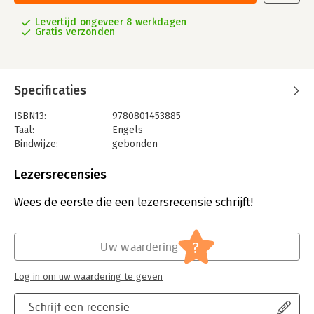
Levertijd ongeveer 8 werkdagen
Gratis verzonden
Specificaties
ISBN13:
9780801453885
Taal:
Engels
Bindwijze:
gebonden
Uitgever:
Cornell University Press
Druk:
1
Lezersrecensies
Verschijningsdatum:
15-5-2019
Wees de eerste die een lezersrecensie schrijft!
Hoofdrubriek:
Mens en maatschappij
?
Uw waardering
Log in om uw waardering te geven
Schrijf een recensie