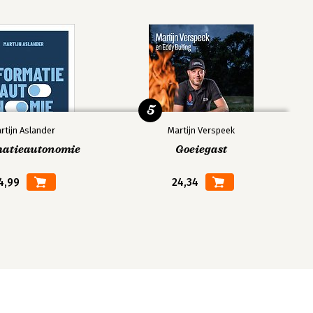
5
rtijn Aslander
Martijn Verspeek
matieautonomie
Goeiegast
4,99
24,34