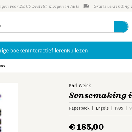
gen voor 23:00 besteld, morgen in huis
Gratis verzending
rige boeken
Interactief leren
Nu lezen
ons
Karl Weick
Sensemaking i
Paperback
Engels
1995
9
€ 185,00