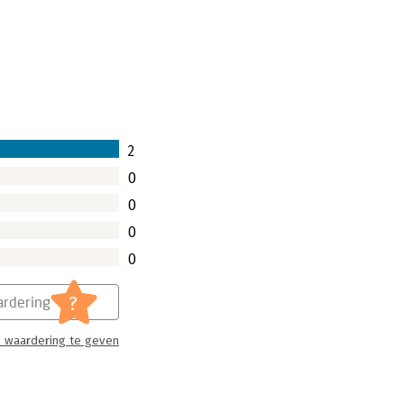
2
0
0
0
0
?
rdering
 waardering te geven