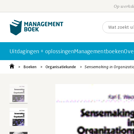
Op werkda
Uitdagingen + oplossingen
Managementboeken
Ove
Boeken
Organisatiekunde
Sensemaking in Organizati