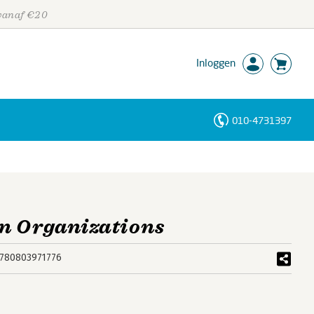
 vanaf €20
Inloggen
010-4731397
Personen
Trefwoorden
n Organizations
780803971776