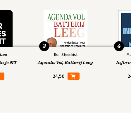
3
4
izen
Ron Steenkist
Ma
in je MT
Agenda Vol, Batterij Leeg
Infor
24,50
2