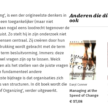
Anderen die di
ng', is een der origineelste denkers in
ook
 een toegankelijker (maar niet
staan nogal eens loodrecht tegenover de
t. Zo stelt hij in zijn onderzoek niet
nsen centraal. Zij creëren door hun
tdrukking wordt gebracht met de term
de term besluitvorming. Immers: deze
el vragen zijn op te lossen. Weick
n als het stellen van de juiste vragen
een fundamenteel andere
ste bijdrage is dat organisaties zich
van structuren. In dit boek wordt die
Daryl Conner
f Organizing', verder uitgewerkt.
Managing at the
Speed of Change
€ 57,08