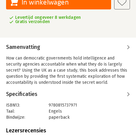
In winkelwagen
Levertijd ongeveer 8 werkdagen
Gratis verzonden
Samenvatting
How can democratic governments hold intelligence and
security agencies accountable when what they do is largely
secret? Using the UK as a case study, this book addresses this
question by providing the first systematic exploration of how
accountability is understood inside the secret world.
Specificaties
ISBN13:
9780815737971
Taal:
Engels
Bindwijze:
paperback
Aantal pagina's:
320
Uitgever:
Brookings Inst Pr
Lezersrecensies
Verschijningsdatum:
30-1-2020