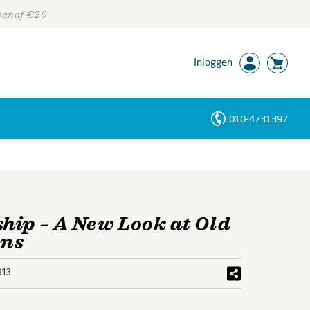
 vanaf €20
Inloggen
010-4731397
Personen
Trefwoorden
hip – A New Look at Old
ons
313