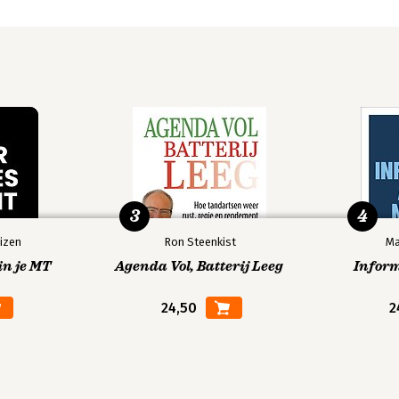
3
4
izen
Ron Steenkist
Ma
in je MT
Agenda Vol, Batterij Leeg
Infor
24,50
2