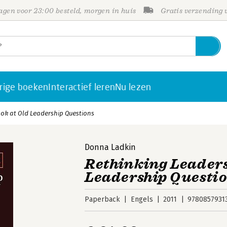
gen voor 23:00 besteld, morgen in huis
Gratis verzending
rige boeken
Interactief leren
Nu lezen
ook at Old Leadership Questions
Donna Ladkin
Rethinking Leaders
Leadership Questi
Paperback
Engels
2011
9780857931