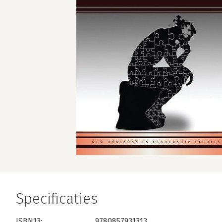
Specificaties
ISBN13:
9780857931313