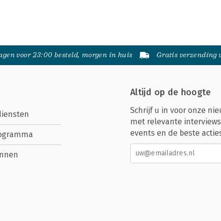
gen voor 23:00 besteld, morgen in huis
Gratis verzending
Altijd op de hoogte
Schrijf u in voor onze nie
diensten
met relevante interviews
events en de beste actie
rogramma
nnen