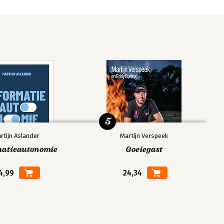
5
rtijn Aslander
Martijn Verspeek
matieautonomie
Goeiegast
4,99
24,34