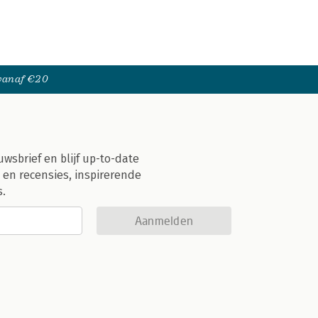
 vanaf €20
uwsbrief en blijf up-to-date
 en recensies, inspirerende
s.
Aanmelden