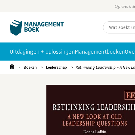
Op werkda
Uitdagingen + oplossingen
Managementboeken
Ove
Boeken
Leiderschap
Rethinking Leadership – A New L