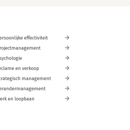
ersoonlijke effectiviteit
rojectmanagement
sychologie
eclame en verkoop
trategisch management
erandermanagement
erk en loopbaan