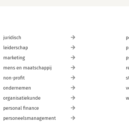
juridisch
p
leiderschap
p
marketing
p
mens en maatschappij
r
non-profit
s
ondernemen
v
organisatiekunde
w
personal finance
personeelsmanagement