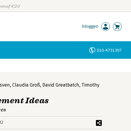
 vanaf €20
Inloggen
010-4731397
Personen
Trefwoorden
nsven
,
Claudia Groß
,
David Greatbatch
,
Timothy
ement Ideas
ces
12