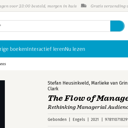
gen voor 23:00 besteld, morgen in huis
Gratis verzending
rige boeken
Interactief leren
Nu lezen
deas
Stefan Heusinkveld
,
Marlieke van Gri
Clark
The Flow of Manag
Rethinking Managerial Audien
Gebonden
Engels
2021
97811071829