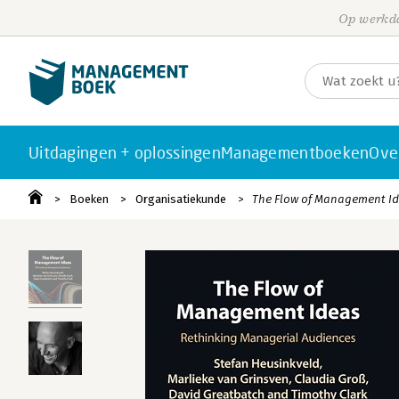
Op werkda
Uitdagingen + oplossingen
Managementboeken
Ove
Boeken
Organisatiekunde
The Flow of Management I