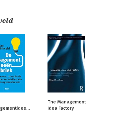
veld
The Management
managementideeënfabriek
Idea Factory