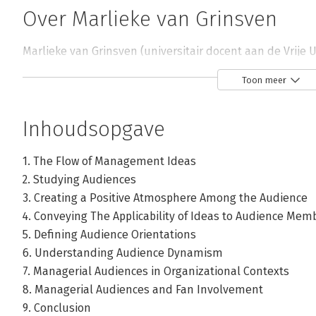
Over Marlieke van Grinsven
Marlieke van Grinsven (universitair docent aan de Vrije 
deze stevig herziene editie die een (kleine) canon van
Toon meer
benaderingen bevat.
Inhoudsopgave
1. The Flow of Management Ideas
Andere boeken door Marlieke van G
2. Studying Audiences
3. Creating a Positive Atmosphere Among the Audience
4. Conveying The Applicability of Ideas to Audience Mem
Bekijk alle boeken
5. Defining Audience Orientations
6. Understanding Audience Dynamism
7. Managerial Audiences in Organizational Contexts
8. Managerial Audiences and Fan Involvement
9. Conclusion