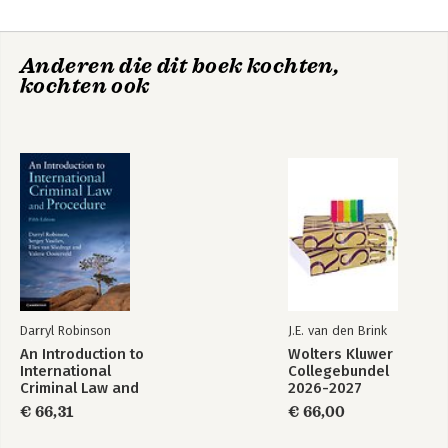
8. The International Court I: organisation and procedure
9. The International Court II: the work of the Court
10. The Law of the Sea Convention
Anderen die dit boek kochten,
11. International trade disputes
kochten ook
12. The United Nations
13. Regional organisations
14. Trends and prospects
Appendices
Index.
Darryl Robinson
J.E. van den Brink
An Introduction to
Wolters Kluwer
International
Collegebundel
Criminal Law and
2026-2027
Procedure
€ 66,31
€ 66,00