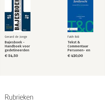
Gerard de Jonge
Fatih Ibili
Bajesboek -
Tekst &
Handboek voor
Commentaar
gedetineerden
Personen- en
Familierecht
€ 54,50
€ 420,00
Rubrieken