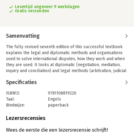
Levertijd ongeveer 9 werkdagen
Gratis verzonden
Samenvatting
The fully revised seventh edition of this successful textbook
explains the legal and diplomatic methods and organisations
used to solve international disputes, how they work and when
they are used. It looks at diplomatic (negotiation, mediation,
inquiry and conciliation) and legal methods (arbitration, judicial
settlement).
Specificaties
It uses many, up-to-date examples of each method in practice
to place the theory of how the law works in real-life situations,
ISBN13:
9781108819220
demonstrating the strengths and weaknesses of different
Taal:
Engels
methods when they are used. Fully updated throughout, the
Bindwijze:
paperback
seventh edition includes a new introduction explaining the
Aantal pagina's:
508
common principles of settlement and a chapter on investor–
Uitgever:
Cambridge University Press
Lezersrecensies
state arbitration, as well as recommended further readings at
Druk:
1
the end of each chapter.
Verschijningsdatum:
10-3-2022
Wees de eerste die een lezersrecensie schrijft!