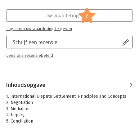
It is an essential resource for advanced undergraduate and
Hoofdrubriek:
Juridisch
postgraduate courses on international dispute settlement.
Jongbloed:
Publiekrecht algemeen
?
Uw waardering
Log in om uw waardering te geven
Schrijf een recensie
Lees ons recensiebeleid
Inhoudsopgave
1. International Dispute Settlement: Principles and Concepts
2. Negotiation
3. Mediation
4. Inquiry
5. Conciliation
6. Arbitration
7. Investment Arbitration