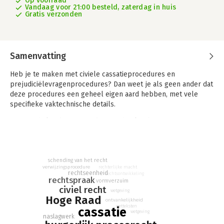
Op voorraad
Vandaag voor 21:00 besteld, zaterdag in huis
Gratis verzonden
Samenvatting
Heb je te maken met civiele cassatieprocedures en
prejudiciëlevragenprocedures? Dan weet je als geen ander dat
deze procedures een geheel eigen aard hebben, met vele
specifieke vaktechnische details.
Cassatie helpt deze procedures geheel te begrijpen en te
doorgronden en is een toegankelijk, compleet en actueel
handboek over alle aspecten van de civiele cassatieprocedure
en prejudiciëlevragenprocedure.
schending van het recht
verwijzingsprocedure
rechterlijke macht
rechtseenheid
rechtsontwikkeling
rechtspraak
vormverzuim
civiel recht
wetgeving
Hoge Raad
ontvankelijkheid
wetteksten
cassatie
wetgeving
naslagwerk