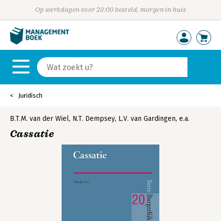
Op werkdagen voor 23:00 besteld, morgen in huis
Juridisch
B.T.M. van der Wiel
,
N.T. Dempsey
,
L.V. van Gardingen
,
e.a.
Cassatie