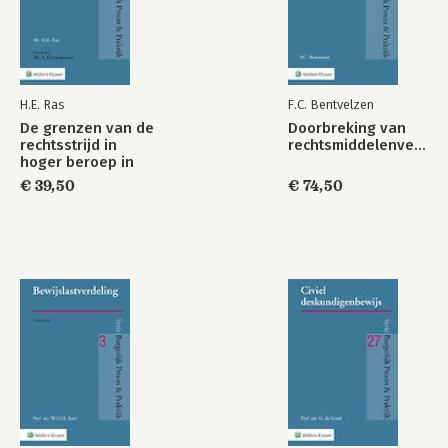
H.E. Ras
F.C. Bentvelzen
De grenzen van de
Doorbreking van
rechtsstrijd in
rechtsmiddelenverboden
hoger beroep in
burgerlijke zaken
€ 39,50
€ 74,50