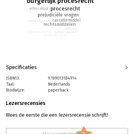
burgerlijk procesrecht
procesrecht
advocatuur
prejudiciële vragen
cassatiemiddel
motiveringsplicht
rechtsmiddelen
wetteksten
motiveringsplicht
rechtsontwikkeling
rechterlijke macht
Specificaties
ISBN13:
9789013184914
Taal:
Nederlands
Bindwijze:
paperback
Aantal pagina's:
728
Uitgever:
Wolters Kluwer
Lezersrecensies
Druk:
2
Verschijningsdatum:
11-5-2026
Wees de eerste die een lezersrecensie schrijft!
Hoofdrubriek:
Juridisch
Jongbloed:
Burgerlijk recht: algemeen,
Burgerlijk
Uw waardering