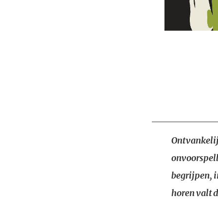
Ontvankelij
onvoorspelb
begrijpen, i
horen valt 