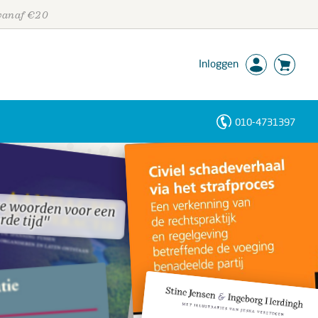
 vanaf €20
Inloggen
010-4731397
Personen
Trefwoorden
te woorden voor een
te woorden voor een
rde tijd"
rde tijd"