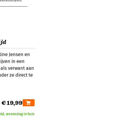
ijd
Stine Jensen en
ijven in een
r als verwant aan
der ze direct te
€ 19,99
eld, woensdag in huis