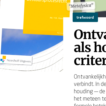
"Metafysica"
"Metafysica"
trefwoord
Ontv
als h
crit
Ontvankelijkh
verbindt. In d
houding — de 
het meteen te 
formele betek