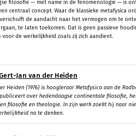
se filosofie — met name in de fenomenologie — is ont
een centraal concept. Waar de klassieke metafysica or
, verschuift de aandacht naar het vermogen om te ont
ergaan, te laten toekomen. Dat is geen passieve houdi
 voor de werkelijkheid zoals zij zich aandient.
Gert-Jan van der Heiden
der Heiden (1976) is hoogleraar Metafysica aan de Radb
 publiceert over hedendaagse continentale filosofie, h
sen filosofie en theologie. In zijn werk zoekt hij naar 
rkelijkheid na te denken.