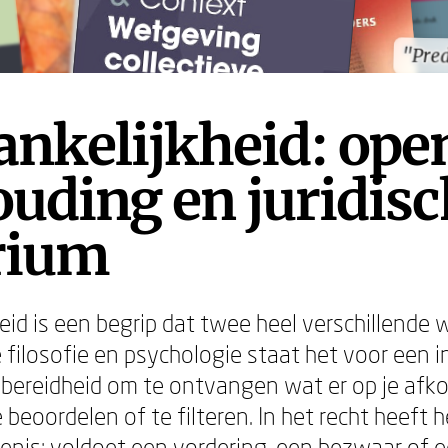
"Pre
"Pre
ankelijkheid: ope
ouding en juridis
erium
eid is een begrip dat twee heel verschillende 
e filosofie en psychologie staat het voor een in
bereidheid om te ontvangen wat er op je afk
beoordelen of te filteren. In het recht heeft h
enis: voldoet een vordering, een bezwaar of 