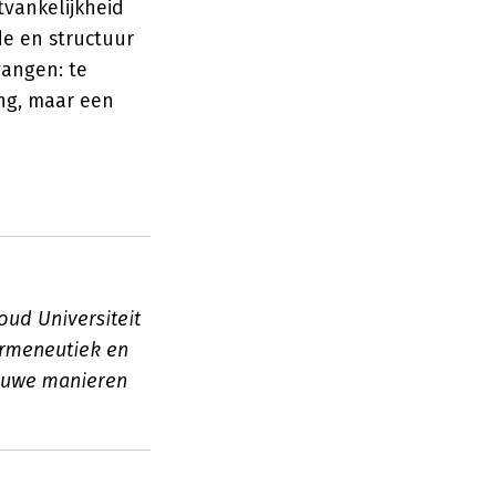
vankelijkheid
de en structuur
vangen: te
ng, maar een
oud Universiteit
ermeneutiek en
nieuwe manieren