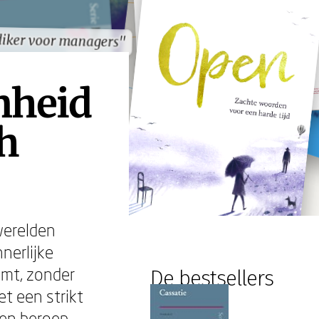
diker voor managers"
diker voor managers"
nheid
ch
werelden
nerlijke
omt, zonder
De bestsellers
et een strikt
een beroep