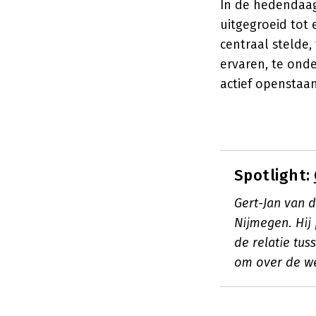
In de hedendaag
uitgegroeid tot 
centraal stelde
ervaren, te ond
actief openstaan
Spotlight:
Gert-Jan van 
Nijmegen. Hij
de relatie tus
om over de we