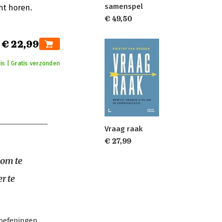
samenspel
ht horen.
€ 49,50
€ 22,99
is | Gratis verzonden
Vraag raak
€ 27,99
 om te
r te
roefeningen