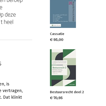
e
Op deze
t heel
Cassatie
€ 95,00
s
n, is
 vertragen,
Bestuursrecht deel 2
. Dat klinkt
€ 70,95