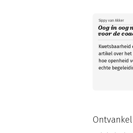
Sippy van Akker
Oog in oog 
voor de coa
Kwetsbaarheid e
artikel over he
hoe openheid vo
echte begeleidi
Ontvankeli