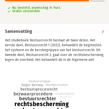
Nu besteld, woensdag in huis
Gratis verzonden
Samenvatting
Het studieboek Bestuursrecht bestaat uit twee delen. Het
eerste deel, Bestuursrecht 1 (2022), behandelt de beginselen,
het systeem en de kernbegrippen van het bestuursrecht. Dit
tweede deel, Bestuursrecht 2, gaat over de rechtsbescherming
tegen de overheid. Het behandelt de in de Algemene wet
bestuursrecht geregelde procedures van bezwaar en beroep
bij de bestuursrechter tegen besluiten van bestuursorganen.
Daarnaast wordt ingegaan op de aanvullende
rechtsbescherming die de burgerlijke rechter biedt en op
bestuursorgaan
klachtprocedures. Beide delen kunnen los van elkaar worden
hoger beroep
klachtprocedure
bestuursprocesrecht
gebruikt; tezamen vormen ze een studieboek voor het hele
bezwaarprocedure
algemene bestuursrecht.
ontvankelijkheid
bestuursrechter
bevoegdheid
Nieuw in deze druk
rechtsbescherming
In deze achtste druk van Bestuursrecht 2 zijn de