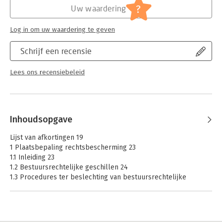
Jongbloed:
Bestuursprocesrecht;
?
Uw waardering
rechtsbescherming [w.o. algemene
beginselen van behoorlijk
Log in om uw waardering te geven
bestuura.b.b.b.]; bestuursrechtelijke
voorprocedure [w.o.
Schrijf een recensie
bezwaarschriftprocedure; administratief
beroep]; beroep [w.o. verzet;
Lees ons recensiebeleid
hogerberoep] ; voorlopige voorziening
Serie:
Boom Juridische studieboeken
Inhoudsopgave
Lijst van afkortingen 19
1 Plaatsbepaling rechtsbescherming 23
1.1 Inleiding 23
1.2 Bestuursrechtelijke geschillen 24
1.3 Procedures ter beslechting van bestuursrechtelijke
geschillen 27
1.3.1 Beroep bij de bestuursrechter 27
1.3.2 De procedure bij de civiele rechter 33
1.3.3 Klachtprocedures 34