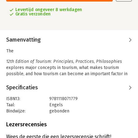
Levertijd ongeveer 8 werkdagen
Gratis verzonden
Samenvatting
The
12th Edition of Tourism: Principles, Practices, Philosophies
explores major concepts in tourism, what makes tourism
possible, and how tourism can become an important factor in
the wealth of any nation. Written in global terms, it provides an
overview of the principles, practices, and philosophies that
Specificaties
affect the cultural, social, economic, psychological, and
marketing aspects of human travel and the tourism industry.
ISBN13:
9781118071779
Among the topics given expanded coverage in this edition are:
Taal:
Engels
B&Bs, time shares, meetings and conventions, sustainable
Bindwijze:
gebonden
tourism, climate change, social media, and mobile marketing.
Aantal pagina's:
512
Uitgever:
John Wiley & Sons
Lezersrecensies
Druk:
12
Verschijningsdatum:
11-11-2011
Wees de eerste die een lezersrecensie schrijft!