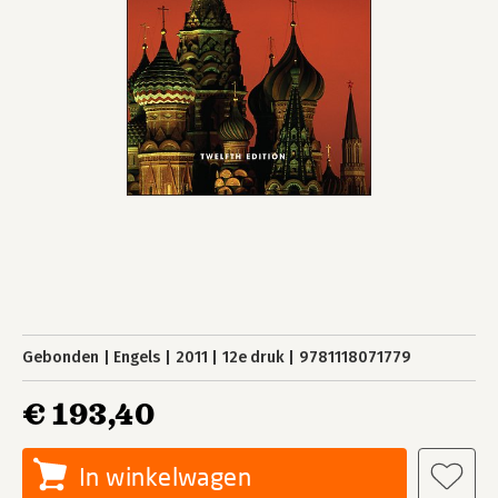
Gebonden
Engels
2011
12e druk
9781118071779
€ 193,40
In winkelwagen