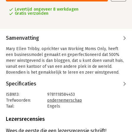
Levertijd ongeveer 8 werkdagen
Gratis verzonden
Samenvatting
Mary Ellen Tribby, oprichter van Working Moms Only, heeft
een businessmodel gemaakt en geperfectioneerd dat 500%
meer winstgevend is dan bloggen, dat u kunt doen vanuit huis,
vanuit een kantoor of van een andere plek in de wereld.
Bovendien is het gemakkelijk te leren en zeer winstgevend.
Door dit businessmodel heeft Tribby miljoenen gemaakt met
Specificaties
haar verschillende bedrijven en haar klanten - en u kunt dat
ook.
ISBN13:
9781118584453
Het model heet The Inbox Magazine (De iMag in het kort) en u
Trefwoorden:
ondernemerschap
kunt het toepassen ongeacht de hoeveelheid medewerkers -
Taal:
Engels
van een tot honderd - en of u tien of veertig uur per week
Bindwijze:
gebonden
besteedt aan uw bedrijf. Deze revolutionaire aanpak voor het
Aantal pagina's:
272
Lezersrecensies
runnen van een bedrijf is uw ticket naar succes en financiële
Uitgever:
John Wiley & Sons
onafhankelijkheid.
Druk:
1
Wees de eerste die een lezersrecensie schrijft!