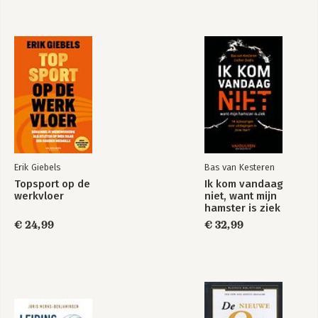
Part Five: Finally, a Real Business of Your Own
18 Let's Start Monetizing: The Smart Way
19 The Publisher's Matrix: Your Content Empire
Part Six: Big or Small, Your Choice
20 Measuring by the Numbers: The More You Know, the More
You Grow
21 Building Your Team: It's Good to Be Great!
22 Positioning for the Sale: Your Big Payday
Epilogue: Still Growing Strong and Damn Proud
Erik Giebels
Bas van Kesteren
About the Author
Topsport op de
Ik kom vandaag
Index
werkvloer
niet, want mijn
hamster is ziek
€ 24,99
€ 32,99