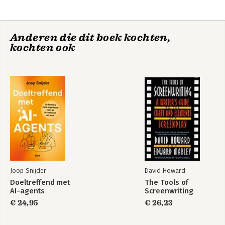
3 Determining Market Size: Easy as the Three Bears-It's Got to
Be Just Right
4 Your Subscriber Avatar: Knowing Your Ideal Customer
Anderen die dit boek kochten,
5 Competitive Analysis: The Direct and Indirect
kochten ook
Part Two: Anatomy of Your Business
6 A Proven Business Model: If It Ain't Broken
7 Naming Your Inbox Magazine: It's Got to Be Good!
8 Design and Frequency: It's All about Engagement
9 Software and Systems: Technology Made Easy
10 Don't Wait: Action You Can Take Right Now
Part Three: The Useful and the Actionable
11 Building Your Panel: Content Is King
12 You, the Author: Article Writing Made Easy
13 Sourcing Compiled Content: Done for Your Filler
14 Don't Delay: Action You Should Take Right Now
Joop Snijder
David Howard
Doeltreffend met
The Tools of
Part Four: The Art and Brilliance of a Community
AI-agents
Screenwriting
15 Landing Pages: Land on It and Squeeze It, Baby
€ 24,95
€ 26,23
16 Lead Magnets: Your Ambassador
17 Your First 1,: It's a Numbers Game