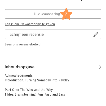
Verschijningsdatum:
4-12-2013
Hoofdrubriek:
Algemeen management
?
Uw waardering
Log in om uw waardering te geven
Schrijf een recensie
Lees ons recensiebeleid
Inhoudsopgave
Acknowledgments
Introduction: Turning Someday into Payday
Part One: The Who and the Why
1 Idea Brainstorming: Fun, Fast, and Easy
2 Markets versus Topics: Understand the Difference and
Prosper