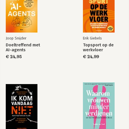
or synergize?
The Corporate Culture Survival Guide
shows you
how to create an overarching corporate culture that gets
everyone on the same page to drive your organization′s
success.
Joop Snijder
Erik Giebels
Doeltreffend met
Topsport op de
AI-agents
werkvloer
€ 24,95
€ 24,99