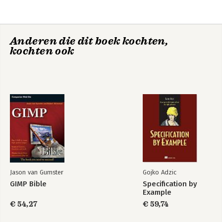
Gumster
Anderen die dit boek kochten,
kochten ook
GIMP Bible
Bekijk alle boeken
Jason van Gumster
Gojko Adzic
GIMP Bible
Specification by
Example
€ 54,27
€ 59,74