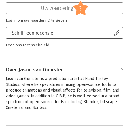
This book is the ideal starting place for newcomers to the
Hoofdrubriek:
IT-management / ICT
?
Uw waardering
world of 3D modeling and animation.
Serie:
Dummies (Engelstalig)
Log in om uw waardering te geven
Schrijf een recensie
Lees ons recensiebeleid
Over Jason van Gumster
Jason van Gumster is a production artist at Hand Turkey 
Studios, where he specializes in using open-source tools to 
produce animations and visual effects for television, film, and 
video games. In addition to GIMP, he is well-versed in a broad 
spectrum of open-source tools including Blender, Inkscape, 
Cinelerra, and Scribus.
Andere boeken door Jason van