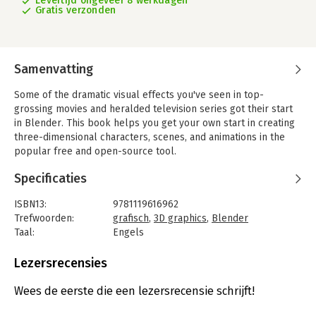
Levertijd ongeveer 8 werkdagen
Gratis verzonden
Samenvatting
Some of the dramatic visual effects you've seen in top-
grossing movies and heralded television series got their start
in Blender. This book helps you get your own start in creating
three-dimensional characters, scenes, and animations in the
popular free and open-source tool.
Author Jason van Gumster shares his insight as an independent
Specificaties
animator and digital artist to help Blender newcomers turn
their ideas into three-dimensional drawings. From exporting
ISBN13:
9781119616962
and sharing scenes to becoming a part of the Blender
Trefwoorden:
grafisch
,
3D graphics
,
Blender
community, this accessible book covers it all!
Taal:
Engels
Bindwijze:
paperback
- Create 3D characters—no experience required
Aantal pagina's:
560
Lezersrecensies
- Build scenes with texture and real lighting features
Uitgever:
John Wiley & Sons
- Animate your creations and share them with the world
Druk:
4
Wees de eerste die een lezersrecensie schrijft!
- Avoid common rookie mistakes
Verschijningsdatum:
19-3-2020