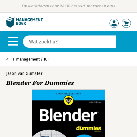
Op werkdagen voor 23:00 besteld, morgen in huis
IT-management / ICT
Jason van Gumster
Blender For Dummies