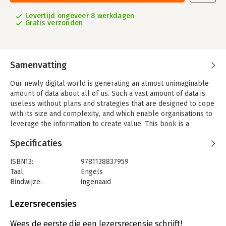
Levertijd ongeveer 8 werkdagen
Gratis verzonden
Samenvatting
Our newly digital world is generating an almost unimaginable
amount of data about all of us. Such a vast amount of data is
useless without plans and strategies that are designed to cope
with its size and complexity, and which enable organisations to
leverage the information to create value. This book is a
refreshingly practical, yet theoretically sound roadmap to
Specificaties
leveraging big data and analytics. Creating Value with Big Data
Analytics provides a nuanced view of big data development,
ISBN13:
9781138837959
arguing that big data in itself is not a revolution but an
Taal:
Engels
evolution of the increasing availability of data that has been
Bindwijze:
ingenaaid
observed in recent times. Building on the authors' extensive
Aantal pagina's:
338
academic and practical knowledge, this book aims to provide
Uitgever:
Routledge
Lezersrecensies
managers and analysts with strategic directions and practical
Verschijningsdatum:
19-1-2016
analytical solutions on how to create value from existing and
Wees de eerste die een lezersrecensie schrijft!
new big data. By tying data and analytics to specific goals and