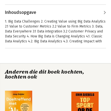
Inhoudsopgave
1. Big Data Challenges 2. Creating Value using Big Data Analytics
2.1 Value to Customer Metrics 2.2 Value to Firm Metrics 3. Data,
Data Everywhere 3.1 Data integration 3.2 Customer Privacy and
Data Security 4. How Big Data is Changing Analytics 4.1. Classic
Data Analytics 4.2. Big Data Analytics 4.3. Creating Impact with
Storytelling and Visualization 5. Building Successful Big Data
Capabilities 6. Every Business Has (Big) Data, Let's Use It 7.
Concluding Thoughts and Key-Learnings
Creating Value with
Waarde creëren
Data Analytics in
met big data
Marketing
analytics
Anderen die dit boek kochten,
kochten ook
Bekijk alle boeken