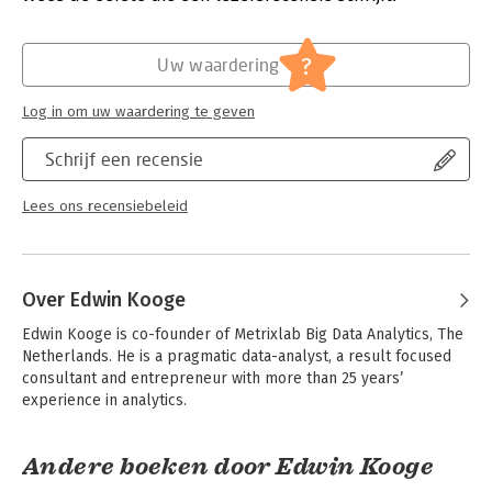
Hoofdrubriek:
Algemeen management
processes for implementation, this is a much-needed book
that will be essential reading for students and specialists of
?
data analytics, marketing research, and customer relationship
Uw waardering
management.
Log in om uw waardering te geven
Schrijf een recensie
Lees ons recensiebeleid
Over Edwin Kooge
Edwin Kooge is co-founder of Metrixlab Big Data Analytics, The 
Netherlands. He is a pragmatic data-analyst, a result focused 
consultant and entrepreneur with more than 25 years’ 
experience in analytics.
Andere boeken door Edwin Kooge