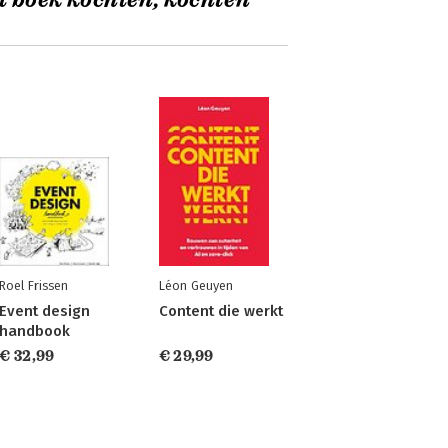
t boek kochten, kochten
Roel Frissen
Léon Geuyen
Event design
Content die werkt
handbook
€ 32,99
€ 29,99