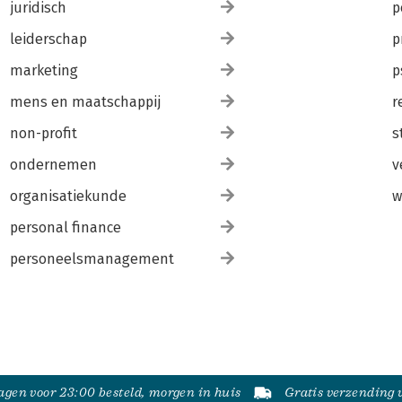
juridisch
p
leiderschap
p
marketing
p
mens en maatschappij
r
non-profit
s
ondernemen
v
organisatiekunde
w
personal finance
personeelsmanagement
gen voor 23:00 besteld, morgen in huis
Gratis verzending