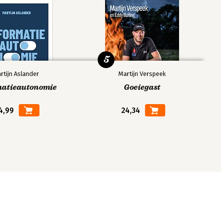
5
rtijn Aslander
Martijn Verspeek
matieautonomie
Goeiegast
4,99
24,34