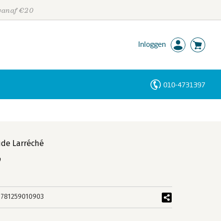
 vanaf €20
Inloggen
010-4731397
Personen
Trefwoorden
ude Larréché
y
9781259010903