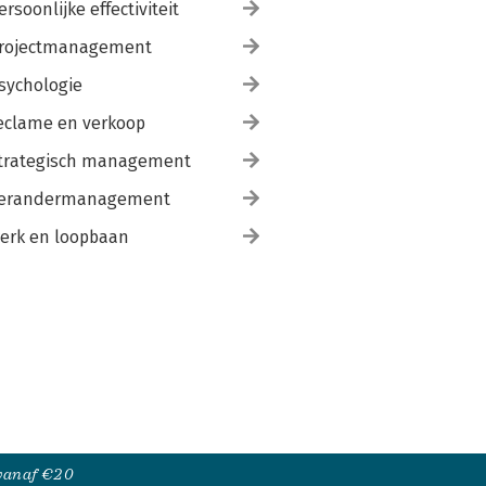
ersoonlijke effectiviteit
rojectmanagement
sychologie
eclame en verkoop
trategisch management
erandermanagement
erk en loopbaan
 vanaf €20