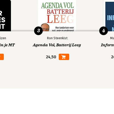
3
4
izen
Ron Steenkist
Ma
in je MT
Agenda Vol, Batterij Leeg
Infor
24,50
2