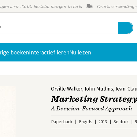
gen voor 23:00 besteld, morgen in huis
Gratis verzending
rige boeken
Interactief leren
Nu lezen
Orville Walker
,
John Mullins
,
Jean-Cla
Marketing Strateg
A Decision-Focused Approach
Paperback
Engels
2013
8e druk