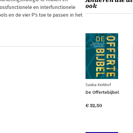
Anderen die di
ook
ossfunctionele en interfunctionele
ols en de vier P's toe te passen in het
Saskia Kerkhof
De Offertebijbel
€ 32,50