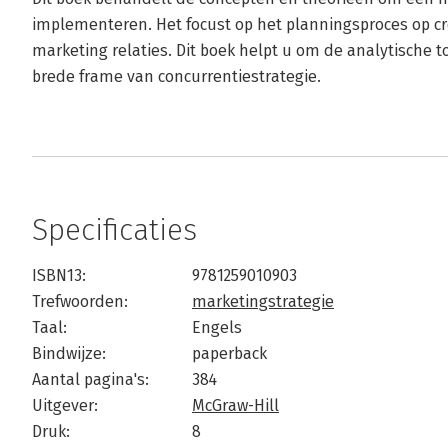
implementeren. Het focust op het planningsproces op cr
marketing relaties. Dit boek helpt u om de analytische to
brede frame van concurrentiestrategie.
Specificaties
ISBN13:
9781259010903
Trefwoorden:
marketingstrategie
Taal:
Engels
Bindwijze:
paperback
Aantal pagina's:
384
Uitgever:
McGraw-Hill
Druk:
8