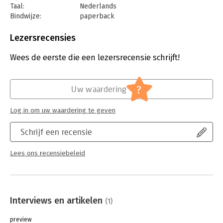
Taal:
Nederlands
Bindwijze:
paperback
Aantal pagina's:
160
Uitgever:
Van Duuren Management
Lezersrecensies
Druk:
1
Verschijningsdatum:
2-4-2026
Wees de eerste die een lezersrecensie schrijft!
Hoofdrubriek:
Marketing
?
Uw waardering
Log in om uw waardering te geven
Schrijf een recensie
Lees ons recensiebeleid
Interviews en artikelen
(1)
preview