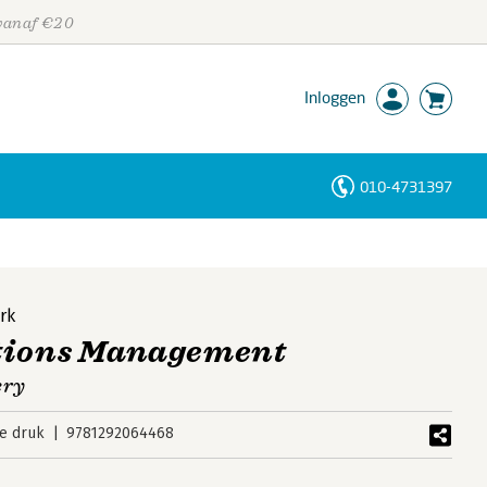
 vanaf €20
Inloggen
010-4731397
Personen
Trefwoorden
rk
tions Management
ery
e druk
9781292064468