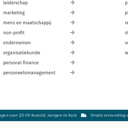
leiderschap
p
marketing
p
mens en maatschappij
r
non-profit
s
ondernemen
v
organisatiekunde
w
personal finance
personeelsmanagement
gen voor 23:00 besteld, morgen in huis
Gratis verzending