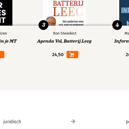
3
4
izen
Ron Steenkist
Ma
in je MT
Agenda Vol, Batterij Leeg
Infor
24,50
2
juridisch
p