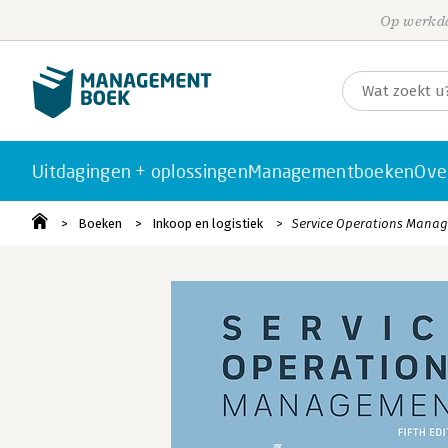
Op werkda
Uitdagingen + oplossingen
Managementboeken
Ove
Boeken
Inkoop en logistiek
Service Operations Mana