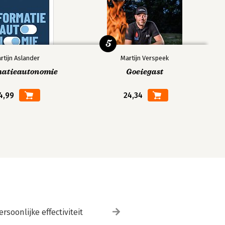
5
rtijn Aslander
Martijn Verspeek
matieautonomie
Goeiegast
4,99
24,34
ersoonlijke effectiviteit