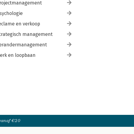
rojectmanagement
sychologie
eclame en verkoop
trategisch management
erandermanagement
erk en loopbaan
 vanaf €20