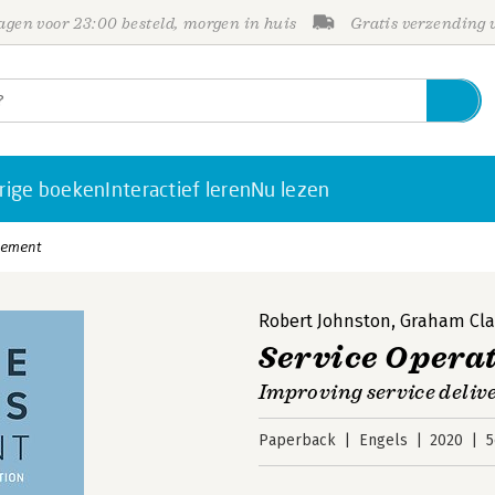
gen voor 23:00 besteld, morgen in huis
Gratis verzending
rige boeken
Interactief leren
Nu lezen
gement
Robert Johnston
,
Graham Cla
Service Opera
Improving service deliv
Paperback
Engels
2020
5