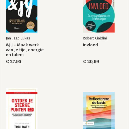
9. Listen well
10. Use your head
11. Read body language
12. Watch out for lying
13. Use the right strategies and tactics
14. Influence the other side
15. Know how to bargain
Jan-Jaap Lukas
Robert Cialdini
16. Know how to handle conflict
&jij - Maak werk
Invloed
17. Confidence when negotiating
van je tijd, energie
en talent
PART 3: HOTSPOTS
€ 27,95
€ 20,99
Hotspot 1 - How to ask for a salary increase
Hotspot 2 - How to negotiate a discount
Hotspot 3 - How to negotiate on the phone
Hotspot 4 - How to negotiate as a team
Hotspot 5 - How to negotiate by email
Hotspot 6 - How to negotiate internationally
Index