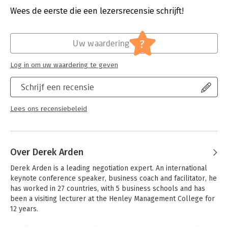
Verschijningsdatum:
18-6-2015
Wees de eerste die een lezersrecensie schrijft!
Hoofdrubriek:
Persoonlijke effectiviteit
?
Uw waardering
Log in om uw waardering te geven
Schrijf een recensie
Lees ons recensiebeleid
Over Derek Arden
Derek Arden is a leading negotiation expert. An international 
keynote conference speaker, business coach and facilitator, he 
has worked in 27 countries, with 5 business schools and has 
been a visiting lecturer at the Henley Management College for 
12 years.
