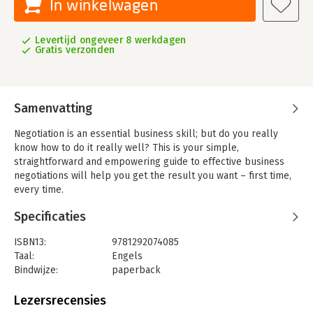
In winkelwagen
Levertijd ongeveer 8 werkdagen
Gratis verzonden
Samenvatting
Negotiation is an essential business skill; but do you really
know how to do it really well? This is your simple,
straightforward and empowering guide to effective business
negotiations will help you get the result you want – first time,
every time.
Specificaties
ISBN13:
9781292074085
Taal:
Engels
Bindwijze:
paperback
Aantal pagina's:
278
Uitgever:
Pearson
Lezersrecensies
Druk:
1