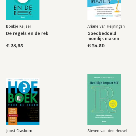
Over Ariane 218
Dankwoord 220
Literatuur 223
Boukje Keijzer
Ariane van Heijningen
De regels en de rek
Goedbedoeld
moeilijk maken
€ 28,95
€ 24,50
Joost Crasborn
Steven van den Heuvel