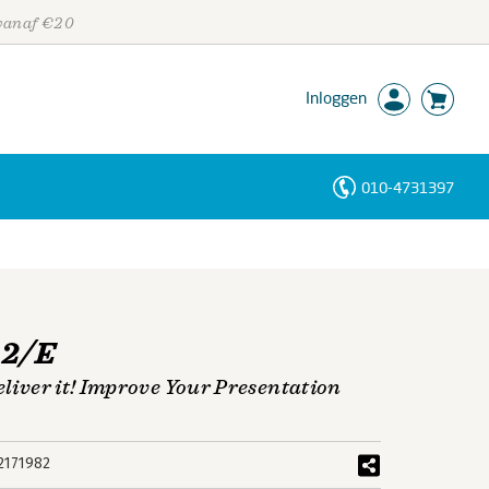
 vanaf €20
Inloggen
010-4731397
Personen
Trefwoorden
 2/E
eliver it! Improve Your Presentation
2171982