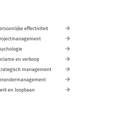
ersoonlijke effectiviteit
rojectmanagement
sychologie
eclame en verkoop
trategisch management
erandermanagement
erk en loopbaan