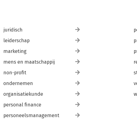
juridisch
p
leiderschap
p
marketing
p
mens en maatschappij
r
non-profit
s
ondernemen
v
organisatiekunde
w
personal finance
personeelsmanagement