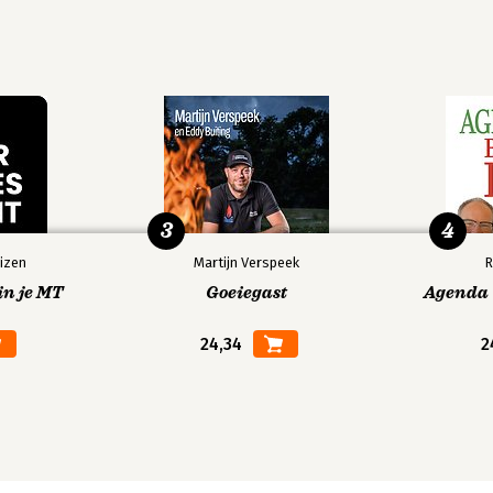
3
4
izen
Martijn Verspeek
R
in je MT
Goeiegast
Agenda V
24,34
2