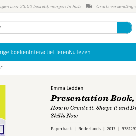
gen voor 23:00 besteld, morgen in huis
Gratis verzending
rige boeken
Interactief leren
Nu lezen
/E
Emma Ledden
Presentation Book,
How to Create it, Shape it and D
Skills Now
Paperback
Nederlands
2017
978129