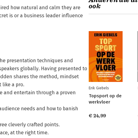
Anderen die di
ook
ired how natural and calm they are
ret is or a business leader influence
 the presentation techniques and
speakers globally. Having presented to
Ledden shares the method, mindset
like a pro.
Erik Giebels
ire and entertain through a proven
Topsport op de
werkvloer
 audience needs and how to banish
€ 24,99
ee cleverly crafted points.
lace, at the right time.