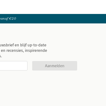
 vanaf €20
uwsbrief en blijf up-to-date
 en recensies, inspirerende
s.
Aanmelden