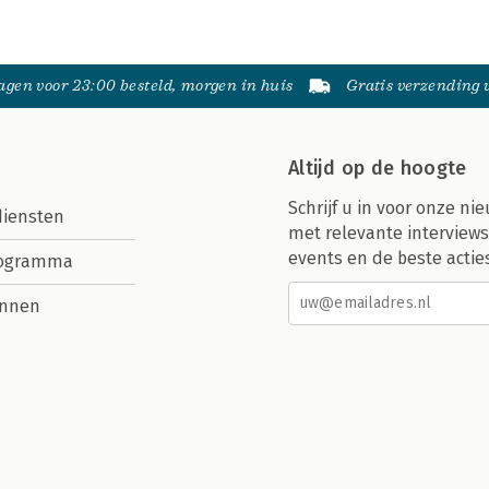
gen voor 23:00 besteld, morgen in huis
Gratis verzending
Altijd op de hoogte
Schrijf u in voor onze nie
diensten
met relevante interviews
events en de beste actie
rogramma
nnen