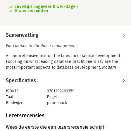
Levertijd ongeveer 8 werkdagen
Gratis verzonden
Samenvatting
For courses in database management.
A comprehensive text on the latest in database development
Focusing on what leading database practitioners say are the
most important aspects to database development,
Modern
Database Management
presents sound pedagogy and topics
that are critical for the practical success of database
Specificaties
professionals. The
13th Edition
updates and expands materials
in areas undergoing rapid change as a result of improved
ISBN13:
9781292263359
managerial practices, database design tools and
Taal:
Engels
methodologies, and database technology – such as application
Bindwijze:
paperback
security, multi-user solutions, and more – to reflect major
Uitgever:
Pearson Education
trends in the field and the skills required of modern
Verschijningsdatum:
2-8-2019
Lezersrecensies
information systems graduates.
Hoofdrubriek:
Inkoop en logistiek
Wees de eerste die een lezersrecensie schrijft!