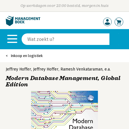
Op werkdagen voor 23:00 besteld, morgen in huis
Inkoop en logistiek
Jeffrey Hoffer
,
Jeffrey Hoffer
,
Ramesh Venkataraman
,
e.a.
Modern Database Management, Global
Edition