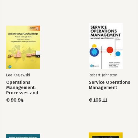
Lee Krajewski
Robert Johnston
Operations
Service Operations
Management:
Management
Processes and
Supply Chains,
€ 90,94
€ 105,11
Global Edition