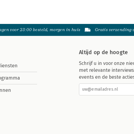
gen voor 23:00 besteld, morgen in huis
Gratis verzending
Altijd op de hoogte
Schrijf u in voor onze nie
diensten
met relevante interviews
events en de beste actie
rogramma
nnen