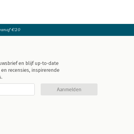
 vanaf €20
uwsbrief en blijf up-to-date
 en recensies, inspirerende
s.
Aanmelden