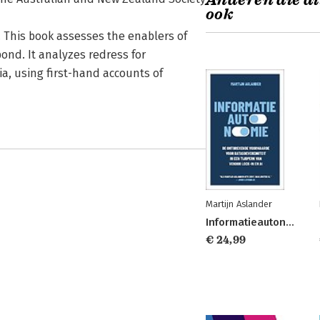
Anderen die di
ook
 This book assesses the enablers of
pond. It analyzes redress for
ia, using first-hand accounts of
Martijn Aslander
Informatieautonomie
€ 24,99