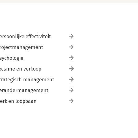
ersoonlijke effectiviteit
rojectmanagement
sychologie
eclame en verkoop
trategisch management
erandermanagement
erk en loopbaan