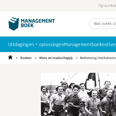
Op werkda
Uitdagingen + oplossingen
Managementboeken
Ove
Boeken
Mens en maatschappij
Redressing Institutiona