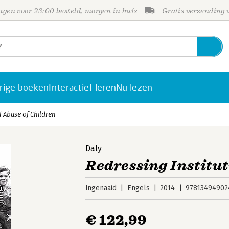
gen voor 23:00 besteld, morgen in huis
Gratis verzending
rige boeken
Interactief leren
Nu lezen
l Abuse of Children
Daly
Redressing Institu
Ingenaaid
Engels
2014
97813494902
€ 122,99