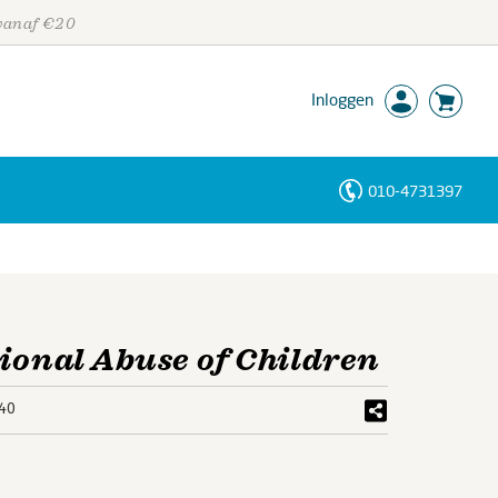
 vanaf €20
Inloggen
010-4731397
Personen
Trefwoorden
tional Abuse of Children
40