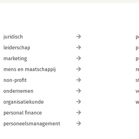
juridisch
p
leiderschap
p
marketing
p
mens en maatschappij
r
non-profit
s
ondernemen
v
organisatiekunde
w
personal finance
personeelsmanagement