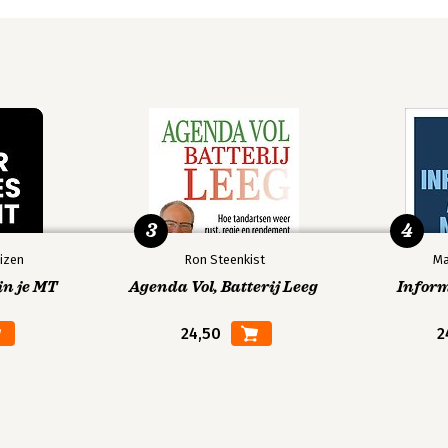
3
4
izen
Ron Steenkist
Ma
in je MT
Agenda Vol, Batterij Leeg
Infor
24,50
2