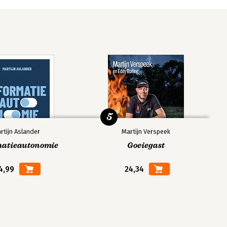
5
rtijn Aslander
Martijn Verspeek
matieautonomie
Goeiegast
4,99
24,34