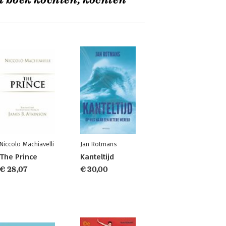
t boek kochten, kochten
Niccolo Machiavelli
Jan Rotmans
The Prince
Kanteltijd
€ 28,07
€ 30,00