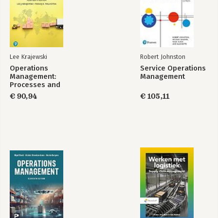
Lee Krajewski
Robert Johnston
Operations
Service Operations
Management:
Management
Processes and
Supply Chains,
€ 90,94
€ 105,11
Global Edition