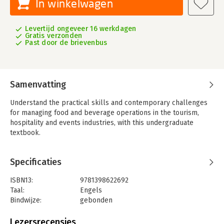
In winkelwagen
Levertijd ongeveer 16 werkdagen
Gratis verzonden
Past door de brievenbus
Samenvatting
Understand the practical skills and contemporary challenges
for managing food and beverage operations in the tourism,
hospitality and events industries, with this undergraduate
textbook.
Specificaties
ISBN13:
9781398622692
Taal:
Engels
Bindwijze:
gebonden
Aantal pagina's:
336
Uitgever:
Kogan Page
Lezersrecensies