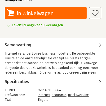
In winkelwagen
Levertijd ongeveer 8 werkdagen
Samenvatting
Internet verandert onze businessmodellen. De onbeperkte
ruimte en de onafhankelijkheid van tijd en plaats zorgen
ervoor dat het aanbod op het web ongekend rijk is. Vanwege
de goede doorzoekbaarheid is het aanbod ook nog eens voor
iedereen beschikbaar. Dit enorme aanbod creëert zijn eigen
vraag en maakt 'voor elk wat wils' een realiteit. Al die niches
Specificaties
bestonden al, maar met de komst van internet zijn de kosten
om ze te bereiken gedaald en dat maakt ze tot een
ISBN13:
9781401309664
economische kracht.
Trefwoorden:
internet
,
economie
,
marktwerking
Waar bijvoorbeeld in een traditionele boekhandel met 50.000
Taal:
Engels
titels altijd wordt gefocust op de top-20% die 80% van de
Bindwijze:
paperback