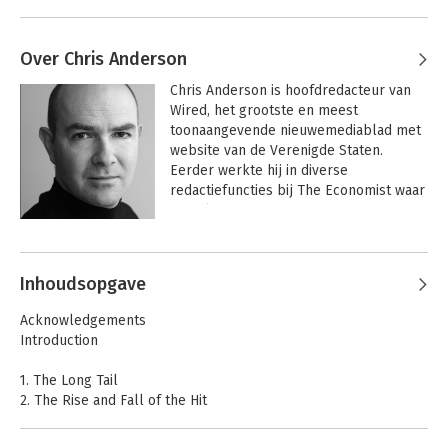
Over Chris Anderson
Chris Anderson is hoofdredacteur van 
Wired, het grootste en meest 
toonaangevende nieuwemediablad met 
website van de Verenigde Staten. 
Eerder werkte hij in diverse 
redactiefuncties bij The Economist waar 
hij ook de eerste internetstrategie 
ontwikkelde en implementeerde.
Andere boeken door Chris
Anderson
Inhoudsopgave
Acknowledgements
Introduction
1. The Long Tail
2. The Rise and Fall of the Hit
3. A Short History of the Long Tail
4. The Three Forces of the Long Tail