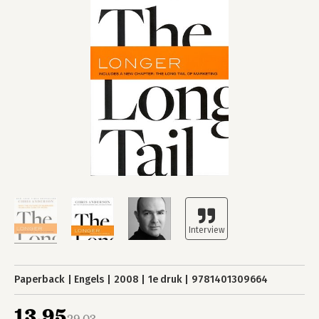
Paperback
Engels
2008
1e druk
9781401309664
13,95
29,03