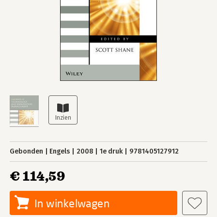
Gebonden
Engels
2008
1e druk
9781405127912
€ 114,59
In winkelwagen