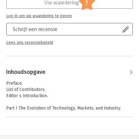
?
Uw waardering
Log in om uw waardering te geven
Schrijf een recensie
Lees ons recensiebeleid
Inhoudsopgave
Preface.
List of Contributors.
Editor s Introduction.
Part I The Evolution of Technology, Markets, and Industry.
1 Technology and Industry Evolution (Rajshree Agarwal and
Mary Tripsas).
2 The Evolution of Markets: Innovation Adoption, Diffusion,
Market Growth, New Product Entry, and Competitor Responses