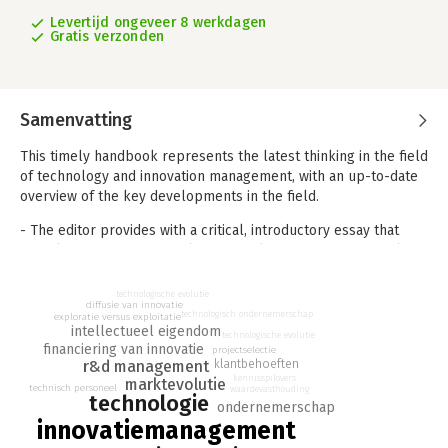
Levertijd ongeveer 8 werkdagen
Gratis verzonden
Samenvatting
This timely handbook represents the latest thinking in the field
of technology and innovation management, with an up-to-date
overview of the key developments in the field.
- The editor provides with a critical, introductory essay that
establishes the theoretical framework for studying technology
and innovation management
- The book will include 15-20 original essays by leading
technologische evolutie
diffusie van innovatie
authors chosen for their key contribution to the field
technologisch ondernemerschap
exploratie versus exploitatie
- These chapters chart the important debates and theoretical
intellectueel eigendom
technologische evolutie
financiering van innovatie
issues under 3 or 4 thematic headings
projectselectie
klantbehoeften
r&d management
- The handbook concludes with an essay by the Editor
kennisspilovers
marktevolutie
highlighting the emergent issues for research
technisch personeel
waardevasthouding
technologie
ondernemerschap
- The book is targeted as a handbook for academics as well as
innovatiemanagement
a text for graduate courses in technology and innovation