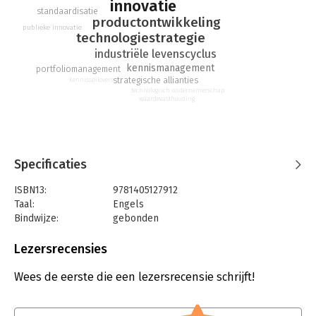
management
innovatie
standaardisatie
productontwikkeling
publieke innovatie
technologiestrategie
industriële levenscyclus
kennismanagement
portfoliomanagement
strategische allianties
kennisspilovers
technologisch ondernemerschap
waardevasthouding
Specificaties
ISBN13:
9781405127912
Taal:
Engels
Bindwijze:
gebonden
Aantal pagina's:
504
Uitgever:
John Wiley & Sons
Lezersrecensies
Druk:
1
Verschijningsdatum:
17-10-2008
Wees de eerste die een lezersrecensie schrijft!
Hoofdrubriek:
Verandermanagement