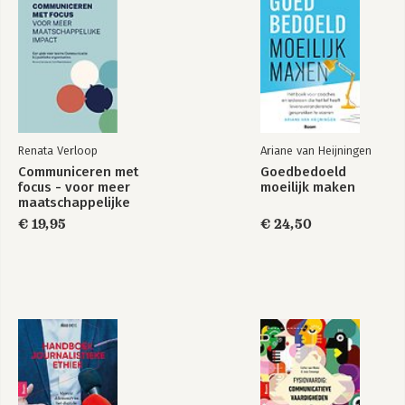
Renata Verloop
Ariane van Heijningen
Communiceren met
Goedbedoeld
focus - voor meer
moeilijk maken
maatschappelijke
impact
€ 19,95
€ 24,50