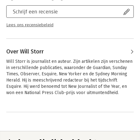
as well as a practical, step-by-step appendix dedicated to ';The
Sacred Flaw Approach,' The Science of Storytelling reveals just
Schrijf een recensie
what makes stories work, placing it alongside such creative
writing classics as John Yorke's Into the Woods: A Five-Act
Lees ons recensiebeleid
Journey into Story and Lajos Egri's The Art of Dramatic Writing.
Enlightening and empowering, The Science of Storytelling is
destined to become an invaluable resource for writers of all
Over Will Storr
stripes, whether novelist, screenwriter, playwright, children's
writer, or writer of creative or traditional nonfiction.
Will Storr is journalist en auteur. Zijn artikelen zijn verschenen 
in verschillende publicaties, waaronder de Guardian, Sunday 
Times, Observer, Esquire, New Yorker en de Sydney Morning 
Herald. Hij is meeschrijvend redacteur bij het tijdschrift 
Esquire. Hij werd benoemd tot New Journalist of the Year, en 
won een National Press Club-prijs voor uitmuntendheid.
Andere boeken door Will Storr