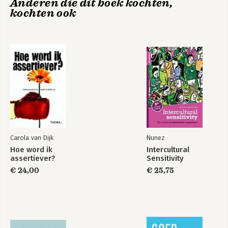
Anderen die dit boek kochten,
kochten ook
Selfie
Bekijk alle boeken
Carola van Dijk
Nunez
Hoe word ik
Intercultural
assertiever?
Sensitivity
€ 24,00
€ 25,75