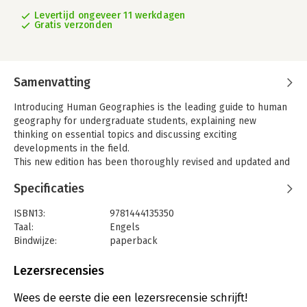
Levertijd ongeveer 11 werkdagen
Gratis verzonden
Samenvatting
Introducing Human Geographies is the leading guide to human
geography for undergraduate students, explaining new
thinking on essential topics and discussing exciting
developments in the field.
This new edition has been thoroughly revised and updated and
coverage is extended with new sections devoted to
Specificaties
biogeographies, cartographies, mobilities, non-
representational geographies, population geographies, public
ISBN13:
9781444135350
geographies and securities. Presented in three parts with 60
Taal:
Engels
contributions written by expert international researchers, this
Bindwijze:
paperback
text addresses the central ideas through which human
Aantal pagina's:
1088
geographers understand and shape their subject. Part I:
Uitgever:
Taylor & Francis
Lezersrecensies
Foundations engages students with key ideas that define
Druk:
3
human geography’s subject matter and approaches, through
Verschijningsdatum:
20-9-2023
Wees de eerste die een lezersrecensie schrijft!
critical analyses of dualisms such as local-global, society-