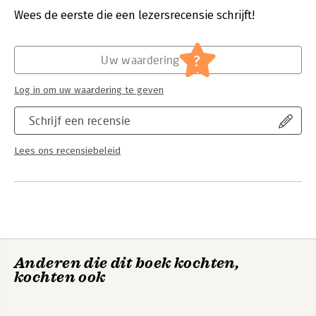
Druk:
1
Wees de eerste die een lezersrecensie schrijft!
Verschijningsdatum:
14-10-2020
Hoofdrubriek:
Mens en maatschappij
?
Uw waardering
Log in om uw waardering te geven
Schrijf een recensie
Lees ons recensiebeleid
Anderen die dit boek kochten,
kochten ook