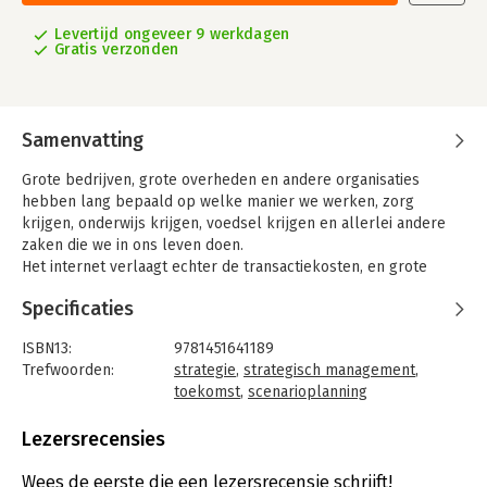
Levertijd ongeveer 9 werkdagen
Gratis verzonden
Samenvatting
Grote bedrijven, grote overheden en andere organisaties
hebben lang bepaald op welke manier we werken, zorg
krijgen, onderwijs krijgen, voedsel krijgen en allerlei andere
zaken die we in ons leven doen.
Het internet verlaagt echter de transactiekosten, en grote
organisaties zijn niet langer de efficiëntste manier om deze
Specificaties
zaken te regelen. Marina Gorbis, hoofd van het Institute for the
Future, schetst een nieuwe netwerkgedreven of
ISBN13:
9781451641189
'sociaalgestructureerde' economie, waarin het individu de
Trefwoorden:
strategie
,
strategisch management
,
kracht van nieuwe technologie inzet om een steeds groeiend
toekomst
,
scenarioplanning
aanbod van producten en diensten te ontsluiten.
Taal:
Engels
Bindwijze:
gebonden
Lezersrecensies
Aantal pagina's:
256
Uitgever:
The Free Press
Wees de eerste die een lezersrecensie schrijft!