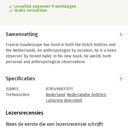
Levertijd ongeveer 9 werkdagen
Gratis verzonden
Samenvatting
Francio Guadeloupe has lived in both the Dutch Antilles and
the Netherlands. An anthropologist by vocation, he is a keen
observer by honed habit. In his new book, he wields both
personal and anthropological observations.
Simultaneously memoir and astute exploration, Black Man in
the Netherlands charts Guadeloupe's coming of age and
Specificaties
adulthood in a Dutch world and movingly makes a global
contribution to the understanding of anti-Black racism.
ISBN13:
9781496837011
Guadeloupe identifies the intersections among urban popular
Trefwoorden:
Nederland
,
Nederlandse Antillen
,
culture, racism, and multiculturalism in youth culture in the
culturele diversiteit
Netherlands and the wider Dutch Kingdom. He probes the
Taal:
Nederlands
degrees to which traditional ethnic division collapses before a
Bindwijze:
paperback
Lezersrecensies
rising Dutch polyethnicity.
Aantal pagina's:
192
Uitgever:
University Press of Mississippi
Wees de eerste die een lezersrecensie schrijft!
What comes to light, given the ethnic multiplicity that Afro-