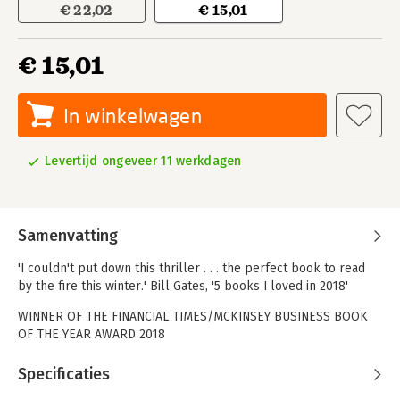
€ 22,02
€ 15,01
€ 15,01
In winkelwagen
Levertijd ongeveer 11 werkdagen
Samenvatting
'I couldn't put down this thriller . . . the perfect book to read
by the fire this winter.' Bill Gates, '5 books I loved in 2018'
WINNER OF THE FINANCIAL TIMES/MCKINSEY BUSINESS BOOK
OF THE YEAR AWARD 2018
The full inside story of the breathtaking rise and shocking
Specificaties
collapse of Theranos, the multibillion-dollar biotech startup,