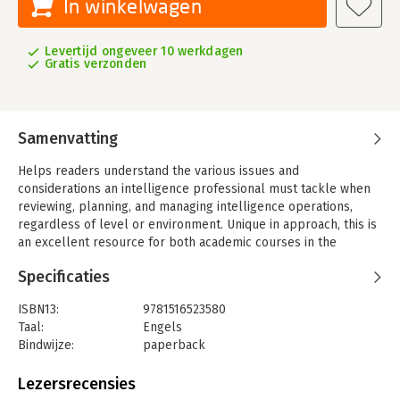
In winkelwagen
Levertijd ongeveer 10 werkdagen
Gratis verzonden
Samenvatting
Helps readers understand the various issues and
considerations an intelligence professional must tackle when
reviewing, planning, and managing intelligence operations,
regardless of level or environment. Unique in approach, this is
an excellent resource for both academic courses in the
subject and practical application by intelligence personnel.
Specificaties
ISBN13:
9781516523580
Taal:
Engels
Bindwijze:
paperback
Aantal pagina's:
348
Uitgever:
Cognella Academic Publishing
Lezersrecensies
Verschijningsdatum:
30-11-2019