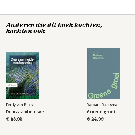
Anderen die dit boek kochten,
kochten ook
Indistractable: How
Hooked - Hoe je
to Control Your
mensen 'verslaafd'
Attention and
maakt aan je
Choose Your Life
product
Ferdy van Beest
Barbara Baarsma
Duurzaamheidsverslaggeving
Groene groei
€ 43,95
€ 24,99