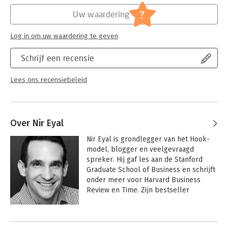
Hoofdrubriek:
Economie
distractions of modern life' Matt Haig
?
'Does exactly as it promises. Amazing' Chris Evans
Uw waardering
'The best guide I've read for reclaiming our attention, our focus
and our lives' Arianna Huffington
Log in om uw waardering te geven
Schrijf een recensie
Lees ons recensiebeleid
Over Nir Eyal
Nir Eyal is grondlegger van het Hook-
model, blogger en veelgevraagd 
spreker. Hij gaf les aan de Stanford 
Graduate School of Business en schrijft 
onder meer voor Harvard Business 
Review en Time. Zijn bestseller 
'Hooked' is in vertaald in achttien talen 
en won de 'Marketing Book of the Year'-
Andere boeken door Nir Eyal
award van 800 CEO Read'