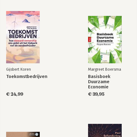
Hooked - Hoe je
Hooked - How to
mensen
Build Habit-Forming
verslingerd maakt
Products
aan je product
Gijsbert Koren
Margreet Boersma
Bekijk alle boeken
Toekomstbedrijven
Basisboek
Duurzame
Economie
€ 24,99
€ 39,95