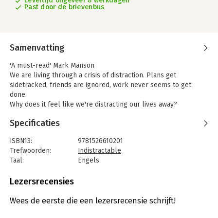
Levertijd ongeveer 8 werkdagen
Past door de brievenbus
Samenvatting
'A must-read' Mark Manson
We are living through a crisis of distraction. Plans get
sidetracked, friends are ignored, work never seems to get
done.
Why does it feel like we're distracting our lives away?
In Indistractable, behavioural designer Nir Eyal reveals the
Specificaties
hidden psychology driving you to distraction. Empowering and
optimistic, this is the book that will help you design your time,
ISBN13:
9781526610201
realise your ambitions, and live the life you really want.
Trefwoorden:
Indistractable
'If you value your time, your focus or your relationships, this
Taal:
Engels
book is essential reading' Jonathan Haidt, author of The
Bindwijze:
paperback
Righteous Mind
Aantal pagina's:
336
Lezersrecensies
'A guide to staying focused in an age of constant distraction'
Uitgever:
Bloomsbury Publishing
Guardian
Verschijningsdatum:
3-12-2024
Wees de eerste die een lezersrecensie schrijft!
'Exactly what most of us need in order to focus on what is
important, rather than the dazzling, illuminated, unsatisfying