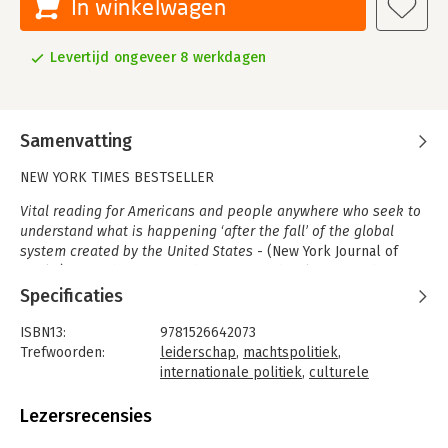
In winkelwagen
Levertijd ongeveer 8 werkdagen
Samenvatting
NEW YORK TIMES BESTSELLER
Vital reading for Americans and people anywhere who seek to
understand what is happening ‘after the fall’ of the global
system created by the United States
- (New York Journal of
Books), from the former White House aide, close confidant to
President Barack Obama, and author of The World as It Is
Specificaties
At a time when democracy in the United States is endangered
ISBN13:
9781526642073
as never before, Ben Rhodes spent years traveling the world
Trefwoorden:
leiderschap
,
machtspolitiek
,
to understand why. He visited dozens of countries, meeting with
internationale politiek
,
culturele
politicians and activists confronting the same nationalism and
geschiedenis
authoritarianism that are tearing America apart. Along the way,
Taal:
Engels
Lezersrecensies
he discusses the growing authoritarianism of Vladimir Putin,
Bindwijze:
paperback
and his aggression towards Ukraine, with the foremost