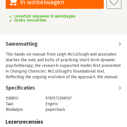
In winkelwagen
Levertijd ongeveer 8 werkdagen
Gratis verzonden
Samenvatting
This hands-on manual from Leigh McCullough and associates
teaches the nuts and bolts of practicing short-term dynamic
psychotherapy, the research-supported model first presented
in
Changing Character
, McCullough's foundational text.
Reflecting the ongoing evolution of the approach, the manual
emphasizes ""affect phobia,"" or conflict about feelings. It
Specificaties
shows how such proven behavioral techniques as systemic
desensitization can be applied effectively within a
ISBN13:
9781572308107
psychodynamic framework, and offers clear guidelines for
Taal:
Engels
when and how to intervene. Demonstrated are procedures for
Bindwijze:
paperback
assessing patients, formulating core conflicts, and
Aantal pagina's:
365
restructuring defenses, affects, and relationship to the self and
Uitgever:
Guilford Press
Lezersrecensies
others. In an easy-to-use, large-size format, the book features
Verschijningsdatum:
27-3-2003