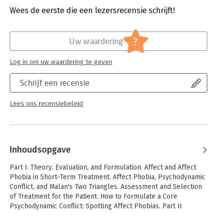
a wealth of case examples and write-in exercises for building
Wees de eerste die een lezersrecensie schrijft!
key clinical skills. The companion website
Hoofdrubriek:
Mens en maatschappij
(www.affectphobiatherapy.com) offers useful supplemental
resources, including Psychotherapy Assessment Checklist
?
(PAC) forms and instructions.
Uw waardering
Log in om uw waardering te geven
Schrijf een recensie
Lees ons recensiebeleid
Inhoudsopgave
Part I: Theory, Evaluation, and Formulation. Affect and Affect
Phobia in Short-Term Treatment. Affect Phobia, Psychodynamic
Conflict, and Malan's Two Triangles. Assessment and Selection
of Treatment for the Patient. How to Formulate a Core
Psychodynamic Conflict: Spotting Affect Phobias. Part II:
Defense and Affect Restructuring. Introduction to Part II.