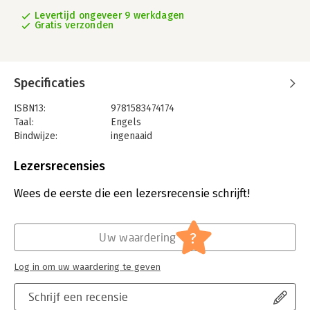
Levertijd ongeveer 9 werkdagen
Gratis verzonden
Specificaties
ISBN13:
9781583474174
Taal:
Engels
Bindwijze:
ingenaaid
Uitgever:
MC Press, LLC
Hoofdrubriek:
Algemeen management
Lezersrecensies
Wees de eerste die een lezersrecensie schrijft!
?
Uw waardering
Log in om uw waardering te geven
Schrijf een recensie