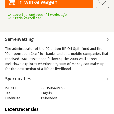
In winkelwagen
Levertijd ongeveer 11 werkdagen
Gratis verzonden
Samenvatting
The administrator of the 20 billion BP Oil Spill fund and the
"Compensation Czar" for banks and automobile companies that
received TARP assistance following the 2008 Wall Street
meltdown explores whether any sum of money can make up
for the destruction of a life or livelihood.
Specificaties
ISBN13:
9781586489779
Taal:
Engels
Bindwijze:
gebonden
Aantal pagina's:
216
Uitgever:
PUBLIC AFFAIRS
Lezersrecensies
Verschijningsdatum:
19-6-2012