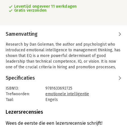
Levertijd ongeveer 11 werkdagen
Gratis verzonden
Samenvatting
Research by Dan Goleman, the author and psychologist who
introduced emotional intelligence to management thinking, has
shown that EQ is a more powerful determinant of good
leadership than technical competence, IQ, or vision. It is now
one of the crucial criteria in hiring and promotion processes,
performance evaluations, and professional development
Specificaties
courses. And it's not innate-it's a skill that all of us can improve
upon.
ISBN13:
9781633692725
In this Guide, you'll learn how to:
Trefwoorden:
emotionele intelligentie
- Recognize your own EQ strengths and weaknesses
Taal:
Engels
- Build your self-awareness
Bindwijze:
paperback
- Regulate your emotions in tough situations, or recover from
Aantal pagina's:
240
Lezersrecensies
an outburst
Uitgever:
Harvard Business School Press
- Motivate yourself through ups and downs
Druk:
1
Wees de eerste die een lezersrecensie schrijft!