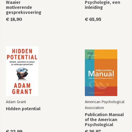
Waaier
Psychologie, een
motiverende
inleiding
gespreksvoering
€ 18,90
€ 65,95
Adam Grant
American Psychological
Association
Hidden potential
Publication Manual
of the American
Psychological
Association 2020
€ 22,99
€ 36,97