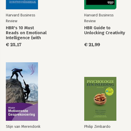
Harvard Business
Harvard Business
Review
Review
HBR's 10 Must
HBR Guide to
Reads on Emotional
Unlocking Creativity
Intelligence (with
featured article
€ 25,17
€ 21,99
"What Makes a
Leader?" by Daniel
Goleman)(HBR's 10
Must Reads)
Stijn van Merendonk
Philip Zimbardo