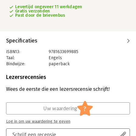
Levertijd ongeveer 11 werkdagen
Gratis verzonden
Past door de brievenbus
Specificaties
ISBN13:
9781633699885
Taal:
Engels
Bindwijze:
paperback
Aantal pagina's:
160
Uitgever:
Harvard Business Review Press
Lezersrecensies
Druk:
1
Verschijningsdatum:
8-12-2020
Wees de eerste die een lezersrecensie schrijft!
Hoofdrubriek:
Financieel management
Serie:
HBR's 10 Must Reads
?
Uw waardering
Log in om uw waardering te geven
Schrijf een recensie