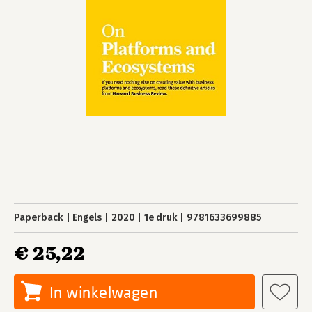
Paperback
Engels
2020
1e druk
9781633699885
€ 25,22
In winkelwagen