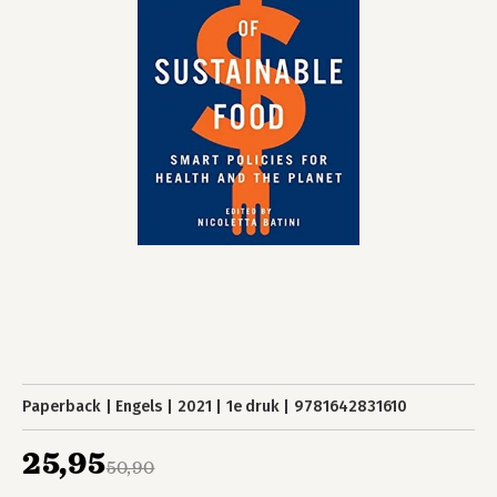
Paperback
Engels
2021
1e druk
9781642831610
25,95
50,90