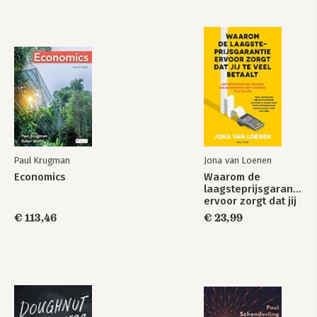
Paul Krugman
Jona van Loenen
Economics
Waarom de
laagsteprijsgarantie
ervoor zorgt dat jij
te veel betaalt
€ 113,46
€ 23,99