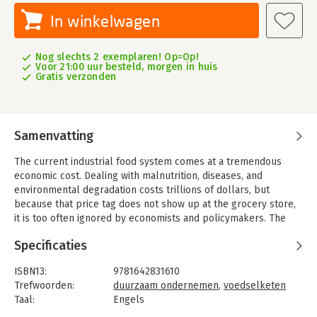
In winkelwagen
Nog slechts 2 exemplaren! Op=Op!
Voor 21:00 uur besteld, morgen in huis
Gratis verzonden
Samenvatting
The current industrial food system comes at a tremendous
economic cost. Dealing with malnutrition, diseases, and
environmental degradation costs trillions of dollars, but
because that price tag does not show up at the grocery store,
it is too often ignored by economists and policymakers. The
Economics of Sustainable Food details the true cost of food
Specificaties
and illustrates how to transform our broken system, alleviating
its severe financial and human burden.
ISBN13:
9781642831610
The key is smart macroeconomic policy that moves us toward
Trefwoorden:
duurzaam ondernemen
,
voedselketen
regenerative agriculture and sustainable, healthy diets. The
Taal:
Engels
book’s multidisciplinary team of authors lay out detailed fiscal
Bindwijze:
paperback