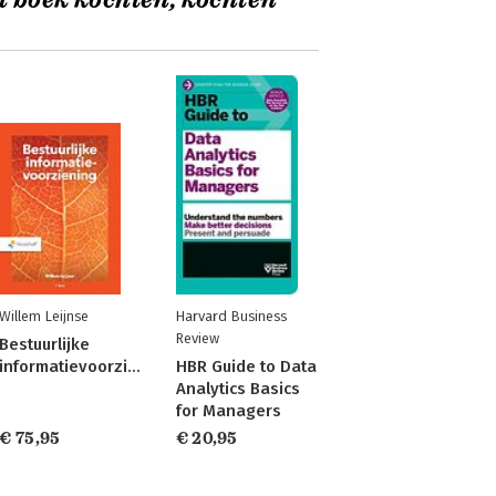
t boek kochten, kochten
Willem Leijnse
Harvard Business
Review
Bestuurlijke
informatievoorziening
HBR Guide to Data
Analytics Basics
for Managers
€ 75,95
€ 20,95