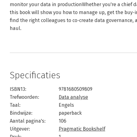
monitor your data in productionWhether you're a chief dat
this book will show you how to manage up, get the buy-i
find the right colleagues to co-create data governance,
haul.
Specificaties
ISBN13:
9781680509809
Trefwoorden:
Data analyse
Taal:
Engels
Bindwijze:
paperback
Aantal pagina's:
106
Uitgever:
Pragmatic Bookshelf
Druk:
1