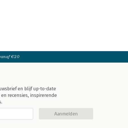
 vanaf €20
uwsbrief en blijf up-to-date
 en recensies, inspirerende
s.
Aanmelden