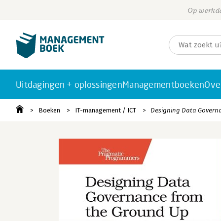
Op werkda
Uitdagingen + oplossingen
Managementboeken
Ove
Boeken
IT-management / ICT
Designing Data Govern