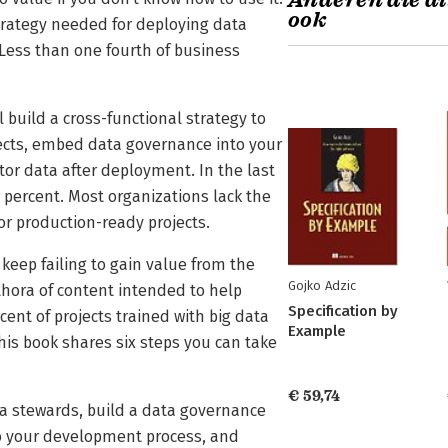
Anderen die di
ook
rategy needed for deploying data
: Less than one fourth of business
build a cross-functional strategy to
ects, embed data governance into your
tor data after deployment. In the last
percent. Most organizations lack the
or production-ready projects.
keep failing to gain value from the
Gojko Adzic
thora of content intended to help
Specification by
nt of projects trained with big data
Example
his book shares six steps you can take
€ 59,74
ta stewards, build a data governance
o your development process, and