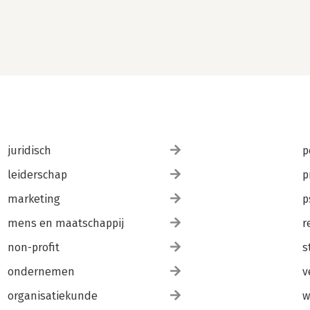
juridisch
p
leiderschap
p
marketing
p
mens en maatschappij
r
non-profit
s
ondernemen
v
organisatiekunde
w