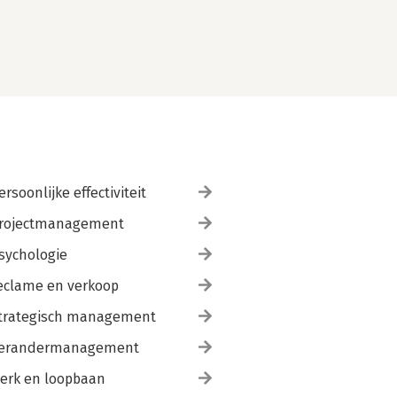
ersoonlijke effectiviteit
rojectmanagement
sychologie
eclame en verkoop
trategisch management
erandermanagement
erk en loopbaan