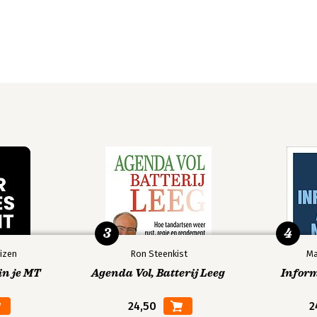
3
4
izen
Ron Steenkist
Ma
in je MT
Agenda Vol, Batterij Leeg
Infor
24,50
2