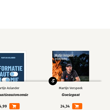
5
rtijn Aslander
Martijn Verspeek
matieautonomie
Goeiegast
4,99
24,34