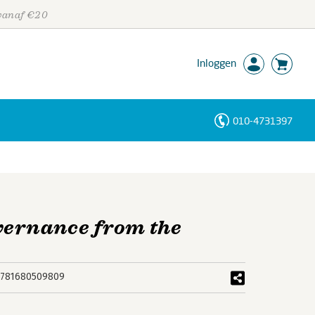
 vanaf €20
Inloggen
010-4731397
Personen
Trefwoorden
vernance from the
9781680509809