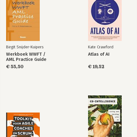
The Courage to Be
Disliked
Birgit Snijder-Kuipers
Kate Crawford
Bekijk alle boeken
Werkboek WWFT /
Atlas of AI
AML Practice Guide
€ 55,50
€ 19,52
The Courage to Be
Disliked
Bekijk alle boeken