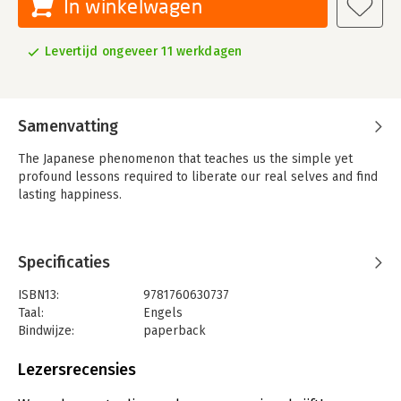
In winkelwagen
Levertijd ongeveer 11 werkdagen
Samenvatting
The Japanese phenomenon that teaches us the simple yet
profound lessons required to liberate our real selves and find
lasting happiness.
Specificaties
ISBN13:
9781760630737
Taal:
Engels
Bindwijze:
paperback
Aantal pagina's:
288
Uitgever:
Allen & Unwin
Lezersrecensies
Verschijningsdatum:
11-9-2024