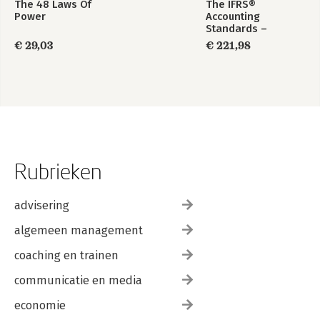
The 48 Laws Of
The IFRS®
Power
Accounting
Standards –
Required Annotated
€ 29,03
€ 221,98
1 January 2026
Rubrieken
advisering
algemeen management
coaching en trainen
communicatie en media
economie