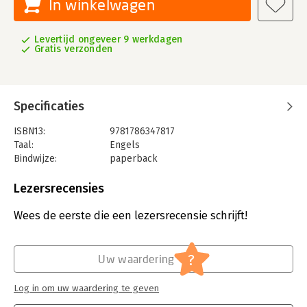
In winkelwagen
Levertijd ongeveer 9 werkdagen
Gratis verzonden
Specificaties
ISBN13:
9781786347817
Taal:
Engels
Bindwijze:
paperback
Uitgever:
Ingram Content Group LLC
Verschijningsdatum:
4-7-2019
Lezersrecensies
Hoofdrubriek:
Mens en maatschappij
Wees de eerste die een lezersrecensie schrijft!
?
Uw waardering
Log in om uw waardering te geven